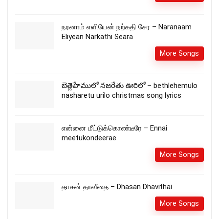
நரனாம் எளியேன் நற்கதி சேர – Naranaam
Eliyean Narkathi Seara
More Songs
బెత్లెహేములో నజరేతు ఊరిలో – bethlehemulo
nasharetu urilo christmas song lyrics
என்னை மீட்டுக்கொண்டீரே – Ennai
meetukondeerae
More Songs
தாசன் தாவீதை – Dhasan Dhavithai
More Songs