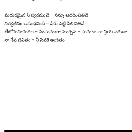
మధురమైన నీ స్వరముచే – నన్ను ఆదరించితివే
నిత్యజీవం అనుభవింప – పేరు పెట్టి పిలిచితివే
తేజోమహిమగల – సంఘముగా మార్చిన – ఘనుడా నా ప్రియ వరుడా
నా శేష జీవితం – నీ సేవకే అంకితం