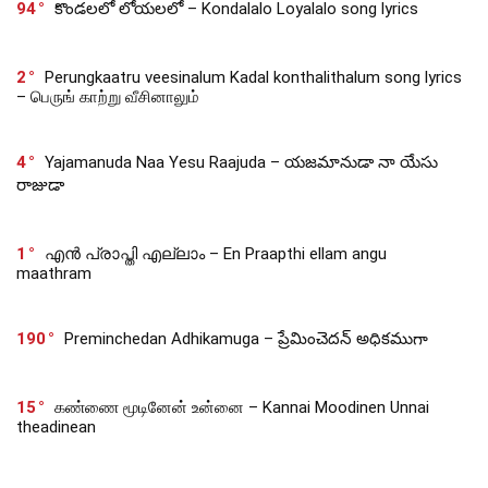
94
కొండలలో లోయలలో – Kondalalo Loyalalo song lyrics
2
Perungkaatru veesinalum Kadal konthalithalum song lyrics
– பெருங் காற்று வீசினாலும்
4
Yajamanuda Naa Yesu Raajuda – యజమానుడా నా యేసు
రాజుడా
1
എൻ പ്രാപ്തി എല്ലാം – En Praapthi ellam angu
maathram
190
Preminchedan Adhikamuga – ప్రేమించెదన్ అధికముగా
15
கண்ணை மூடினேன் உன்னை – Kannai Moodinen Unnai
theadinean