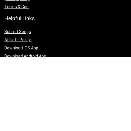
Terms & Con
Helpful Links
Submit Songs
Affiliate Policy
Download IOS App
Download Android App
Follow Us
Copyright ©2025 christianmedias.com All Rights Reserved.