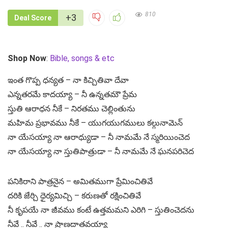
810
+3
Deal Score
Shop Now
:
Bible, songs & etc
ఇంత గొప్ప ధన్యత – నా కిచ్చితివా దేవా
ఎన్నతరమే కాదయ్యా – నీ ఉన్నతమౌ ప్రేమ
స్తుతి ఆరాధన నీకే – నిరతము చెల్లింతును
మహిమ ప్రభావము నీకే – యుగయుగములు కల్గునామెన్
నా యేసయ్యా నా ఆరాధ్యుడా – నీ నామమే నే స్మరియించెద
నా యేసయ్యా నా స్తుతిపాత్రుడా – నీ నామమే నే ఘనపరిచెద
పనికిరాని పాత్రనైన – అమితముగా ప్రేమించితివే
దరికి జేర్చి ధైర్యమిచ్చి – కరుణతో రక్షించితివే
నీ కృపయే నా జీవము కంటే ఉత్తమమని ఎరిగి – స్తుతించెదను
నీవే .. నీవే .. నా ప్రాణదాతవయ్యా