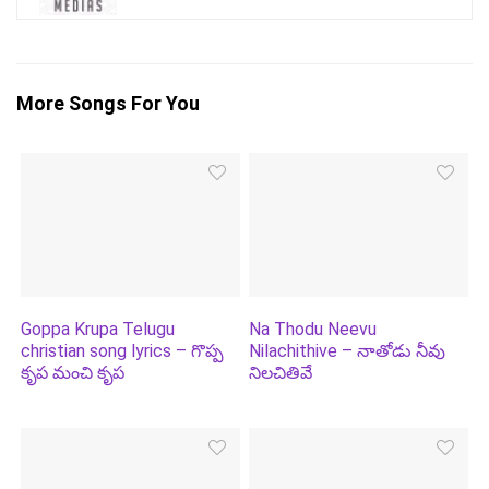
More Songs For You
Goppa Krupa Telugu
Na Thodu Neevu
christian song lyrics – గొప్ప
Nilachithive – నాతోడు నీవు
కృప మంచి కృప
నిలచితివే