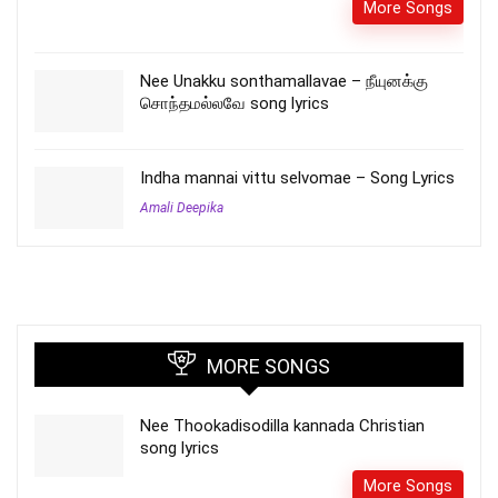
More Songs
Nee Unakku sonthamallavae – நீயுனக்கு
சொந்தமல்லவே song lyrics
Indha mannai vittu selvomae – Song Lyrics
Amali Deepika
MORE SONGS
Nee Thookadisodilla kannada Christian
song lyrics
More Songs