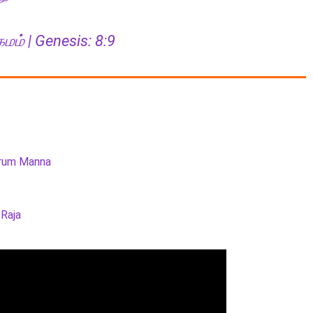
ம் | Genesis: 8:9
rum Manna
 Raja