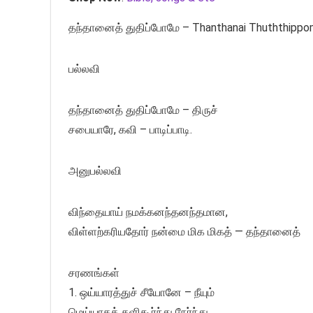
தந்தானைத் துதிப்போமே – Thanthanai Thuththippo
பல்லவி
தந்தானைத் துதிப்போமே – திருச்
சபையாரே, கவி – பாடிப்பாடி.
அனுபல்லவி
விந்தையாய் நமக்கனந்தனந்தமான,
விள்ளற்கரியதோர் நன்மை மிக மிகத் — தந்தானைத்
சரணங்கள்
1. ஒய்யாரத்துச் சீயோனே – நீயும்
மெய்யாகக் களிகூர்ந்து நேர்ந்து,