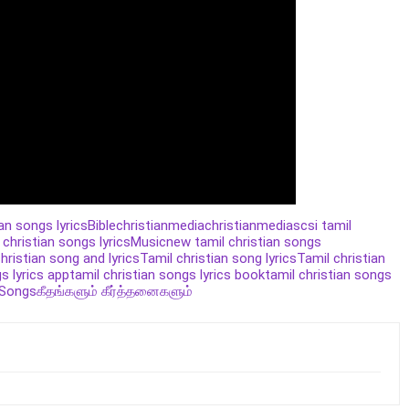
ian songs lyrics
Bible
christianmedia
christianmedias
csi tamil
 christian songs lyrics
Music
new tamil christian songs
christian song and lyrics
Tamil christian song lyrics
Tamil christian
s lyrics app
tamil christian songs lyrics book
tamil christian songs
 Songs
கீதங்களும் கீர்த்தனைகளும்