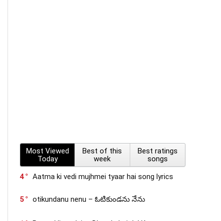
Most Viewed
Best of this
Best ratings
Today
week
songs
4
Aatma ki vedi mujhmei tyaar hai song lyrics
5
otikundanu nenu – ఓటికుండను నేను