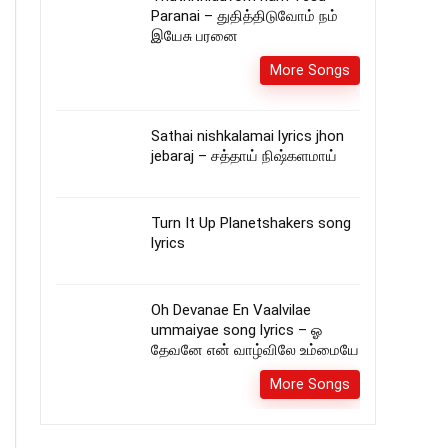
Paranai – துதித்திடுவோம் நம்
இயேசு பரனை
More Songs
Sathai nishkalamai lyrics jhon
jebaraj – சத்தாய் நிஷ்களமாய்
Turn It Up Planetshakers song
lyrics
Oh Devanae En Vaalvilae
ummaiyae song lyrics – ஓ
தேவனே என் வாழ்விலே உம்மையே
More Songs