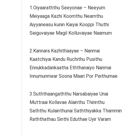
1.Oiyaaraththu Seeyonae – Neeyum
Meiyaaga Kazhi Koornthu Nearnthu
Aiyyaneasu kunin Kaiyai Kooppi Thuthi
Seiguvaiyae Magil Kolluvaiyae Naamum
2.Kannara Kazhithaayae – Nanmai
Kaatchiyai Kandu Ruchithu Pusithu
Ennukkadankaatha Eththanaiyo Nanmai
Innumunmear Soona Maari Por Peithumae
3.Suththaangaththu Narsabaiyae Unai
Muttraai Kollavae Alainthu Thirinthu
Saththu Kulainthunai Saththiyakka Thammin
Raththathau Sinthi Eduthae Uyir Varam