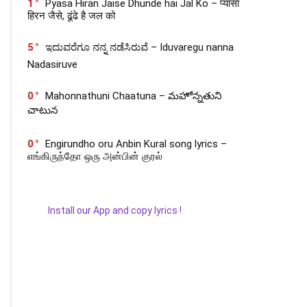
1
Pyasa Hiran Jaise Dhunde hai Jal Ko – प्यासा
हिरन जैसे, ढूंढे है जल को
5
ಇದುವರೆಗೂ ನನ್ನ ನಡೆಸಿರುವೆ – Iduvaregu nanna
Nadasiruve
0
Mahonnathuni Chaatuna – మహోన్నతుని
చాటున
0
Engirundho oru Anbin Kural song lyrics –
எங்கிருந்தோ ஒரு அன்பின் குரல்
Install our App and copy lyrics !