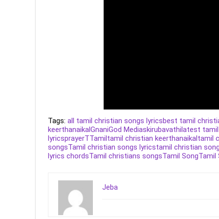
Tags:
all tamil christian songs lyrics
best tamil christ
keerthanaikal
Gnani
God Medias
kirubavathi
latest tamil
lyrics
prayer
T
Tamil
tamil christian keerthanaikal
tamil 
songs
Tamil christian songs lyrics
tamil christian song
lyrics chords
Tamil christians songs
Tamil Song
Tamil
Jeba