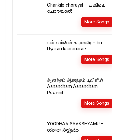
Chankile chorayal – ചങ്കിലെ
ചോരയാൽ
More Songs
என் உயர்வின் காரணரே – En
Uyarvin kaaranarae
More Songs
ஆனந்தம் ஆனந்தம் பூவினில் –
Aanandham Aanandham
Poovinil
More Songs
YOODHAA SAAKSHYAMU –
యూదా సాక్ష్యము