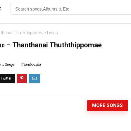
t
nthanai Thuththippomae Lyrics
மே – Thanthanai Thuththippomae
ians Songs
kirubavathi
MORE SONGS