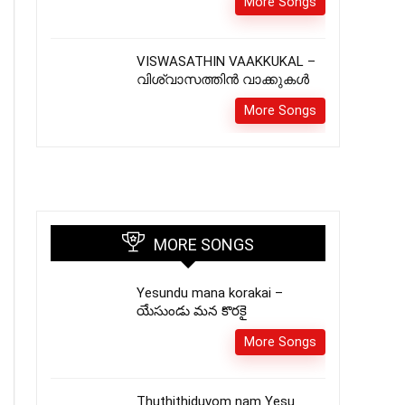
More Songs
VISWASATHIN VAAKKUKAL –
വിശ്വാസത്തിൻ വാക്കുകൾ
More Songs
MORE SONGS
Yesundu mana korakai –
యేసుండు మన కొరకై
More Songs
Thuthithiduvom nam Yesu