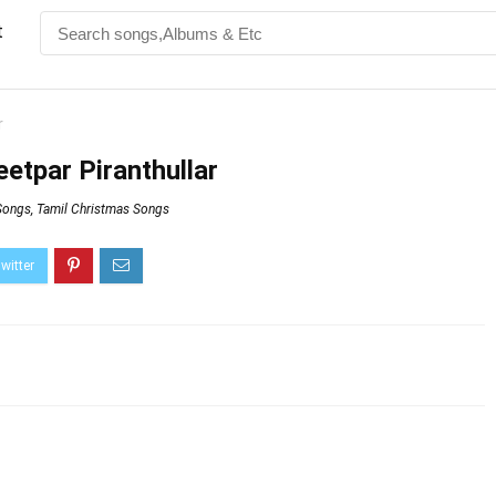
t
r
-Meetpar Piranthullar
 Songs
,
Tamil Christmas Songs