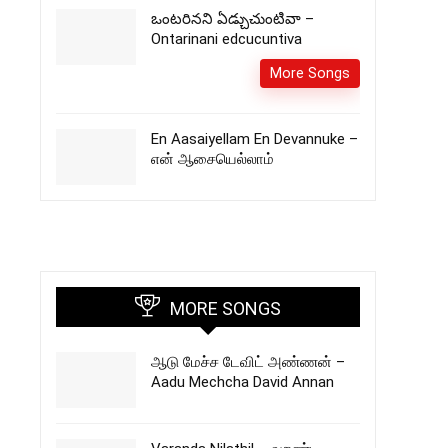
ఒంటరినని ఏడ్చుచుంటివా –
Ontarinani edcucuntiva
More Songs
En Aasaiyellam En Devannuke –
என் ஆசையெல்லாம்
MORE SONGS
ஆடு மேச்ச டேவிட் அண்ணன் –
Aadu Mechcha David Annan