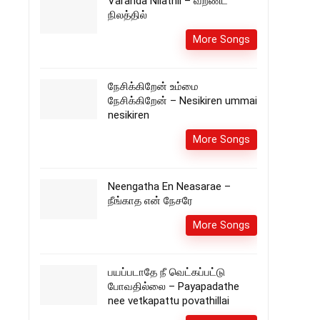
Varanda Nilathil – வறண்ட
நிலத்தில்
More Songs
நேசிக்கிறேன் உம்மை
நேசிக்கிறேன் – Nesikiren ummai
nesikiren
More Songs
Neengatha En Neasarae –
நீங்காத என் நேசரே
More Songs
பயப்படாதே நீ வெட்கப்பட்டு
போவதில்லை – Payapadathe
nee vetkapattu povathillai