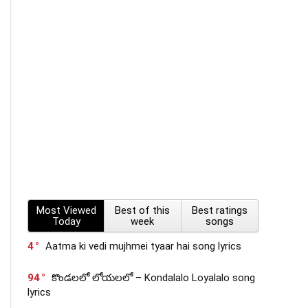
Most Viewed
Best of this
Best ratings
Today
week
songs
4
Aatma ki vedi mujhmei tyaar hai song lyrics
94
కొండలలో లోయలలో – Kondalalo Loyalalo song
lyrics