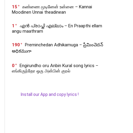
15
கண்ணை மூடினேன் உன்னை – Kannai
Moodinen Unnai theadinean
1
എൻ പ്രാപ്തി എല്ലാം – En Praapthi ellam
angu maathram
190
Preminchedan Adhikamuga – ప్రేమించెదన్
అధికముగా
0
Engirundho oru Anbin Kural song lyrics –
எங்கிருந்தோ ஒரு அன்பின் குரல்
Install our App and copy lyrics !