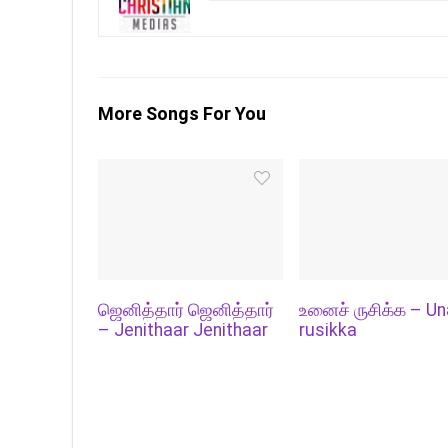
More Songs For You
ஜெனித்தார் ஜெனித்தார்
உனைச் ருசிக்க – Un
– Jenithaar Jenithaar
rusikka