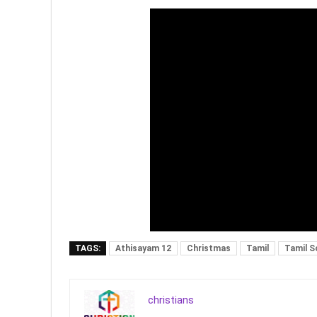
TAGS:
Athisayam 12
Christmas
Tamil
Tamil S
christians