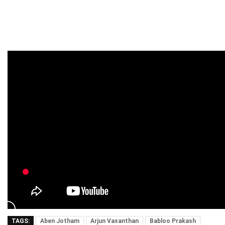
TAGS:
Aben Jotham
Arjun Vasanthan
Babloo Prakash