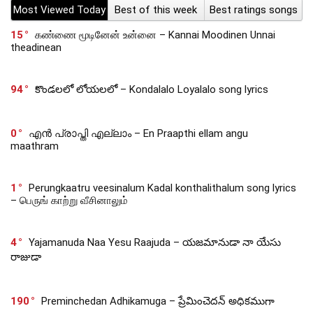
Most Viewed Today
Best of this week
Best ratings songs
15
கண்ணை மூடினேன் உன்னை – Kannai Moodinen Unnai
theadinean
94
కొండలలో లోయలలో – Kondalalo Loyalalo song lyrics
0
എൻ പ്രാപ്തി എല്ലാം – En Praapthi ellam angu
maathram
1
Perungkaatru veesinalum Kadal konthalithalum song lyrics
– பெருங் காற்று வீசினாலும்
4
Yajamanuda Naa Yesu Raajuda – యజమానుడా నా యేసు
రాజుడా
190
Preminchedan Adhikamuga – ప్రేమించెదన్ అధికముగా