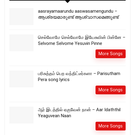
aasrayamaarundu aaswasamengundu –
ആശ്രയമാരുണ്ട് ആശ്വാസമെങ്ങുണ്ട്
செல்வோமே செல்வோமே இயேசுவின் பின்னே –
Selvome Selvome Yesuvin Pinne
More Songs
பரிசுத்தம் பெற வந்திட்டீர்களா – Parisutham
Pera song lyrics
More Songs
ஆர் இடத்தில் ஏகுவேன் நான் – Aar Idaththil
Yeaguvean Naan
More Songs