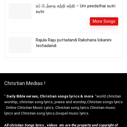
உம் பீடத்தை சுற்றி சுற்றி – Um peedathai sutri
sutri
More Songs
Rajula Raju puttadandi Rakshana lokanini
techadandi
Christian Medias !
”
Daily Bible verses, Christian songs lyrics & more
“world christian
worship, christian song lyrics, praise and worship,Christian songs lyrics
. Online Christian Music Lyrics, Christian song lyrics Christian music
lyrics and Christian song lyrics,Gospel music lyrics.
All christian Songs lyrics , videos etc are the property and copyright of