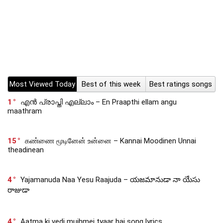
Most Viewed Today
Best of this week
Best ratings songs
1
എൻ പ്രാപ്തി എല്ലാം – En Praapthi ellam angu
maathram
15
கண்ணை மூடினேன் உன்னை – Kannai Moodinen Unnai
theadinean
4
Yajamanuda Naa Yesu Raajuda – యజమానుడా నా యేసు
రాజుడా
4
Aatma ki vedi mujhmei tyaar hai song lyrics