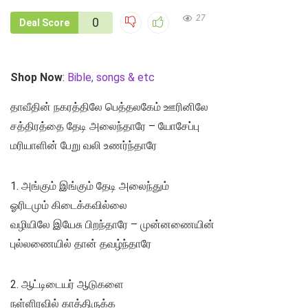
27
0
Deal Score
Shop Now
:
Bible, songs & etc
தாவீதின் நகரத்திலே பெத்தலகேம் ஊரினிலே
சத்திரத்தை தேடி அலைந்தாரே – யோசேப்பு
மரியாளின் பேறு வலி உணர்ந்தாரே
1. அங்கும் இங்கும் தேடி அலைந்தும்
ஓரிடமும் கிடைக்கவில்லை
வழியிலே இயேசு பிறந்தாரே – முன்னணையின்
புல்லணையில் தான் தவழ்ந்தாரே
2. ஆட்டிடையர் ஆடுகளை
நள்ளிரவில் காத்திருக்க