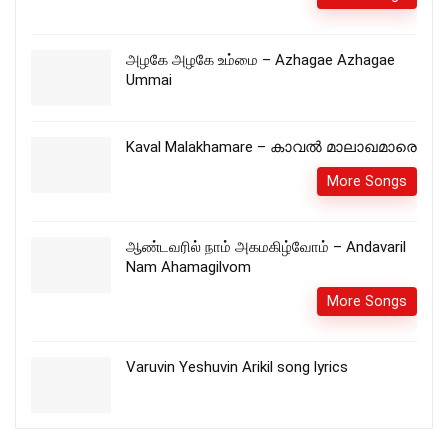
அழகே அழகே உம்மை – Azhagae Azhagae
Ummai
Kaval Malakhamare – കാവൽ മാലാഖമാരെ
More Songs
ஆண்டவரில் நாம் அகமகிழ்வோம் – Andavaril
Nam Ahamagilvom
More Songs
Varuvin Yeshuvin Arikil song lyrics