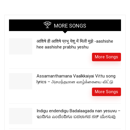
MORE SONGS
आशिषे ही आशिषे प्रभु येशु में मिली मुझे -aashishe
hee aashishe prabhu yeshu
More Songs
Assamanthamana Vaalkkaiyai Vittu song
lyrics – அசமந்தமான வாழ்க்கையை விட்டு
More Songs
Indigu endendigu Badalaagada nan yesuvu –
ಇಂದಿಗೂ ಎಂದೆಂದಿಗೂ ಬದಲಾಗದ ನನ್ ಯೇಸುವು