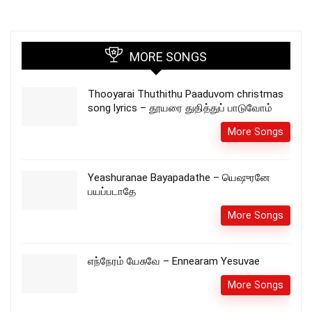
MORE SONGS
Thooyarai Thuthithu Paaduvom christmas
song lyrics – தூயரை துதித்துப் பாடுவோம்
More Songs
Yeashuranae Bayapadathe – யெஷுரனே
பயப்படாதே
More Songs
எந்நேரம் யேசுவே – Ennearam Yesuvae
More Songs