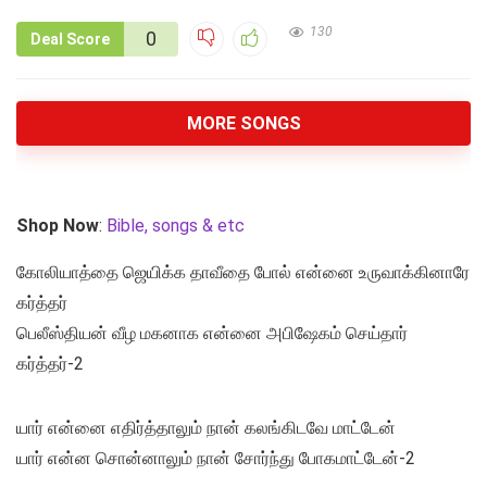
130
0
Deal Score
MORE SONGS
Shop Now
:
Bible, songs & etc
கோலியாத்தை ஜெயிக்க தாவீதை போல் என்னை உருவாக்கினாரே
கர்த்தர்
பெலீஸ்தியன் வீழ மகனாக என்னை அபிஷேகம் செய்தார்
கர்த்தர்-2
யார் என்னை எதிர்த்தாலும் நான் கலங்கிடவே மாட்டேன்
யார் என்ன சொன்னாலும் நான் சோர்ந்து போகமாட்டேன்-2