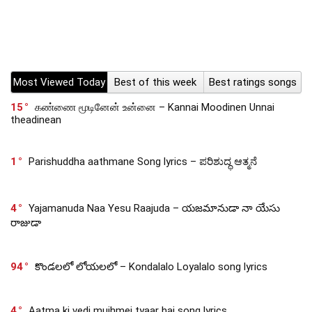
Most Viewed Today
Best of this week
Best ratings songs
15
கண்ணை மூடினேன் உன்னை – Kannai Moodinen Unnai
theadinean
1
Parishuddha aathmane Song lyrics – ಪರಿಶುದ್ಧ ಆತ್ಮನೆ
4
Yajamanuda Naa Yesu Raajuda – యజమానుడా నా యేసు
రాజుడా
94
కొండలలో లోయలలో – Kondalalo Loyalalo song lyrics
4
Aatma ki vedi mujhmei tyaar hai song lyrics