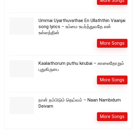
More Songs
Ummai Uyarthuvathae En Ullaththin Vaanjai
song lyrics – உம்மை உயர்த்துவதே என்
உள்ளத்தின்
More Songs
Kaalaithorum puthu kirubai – காலைதோறும்
புதுகிருபை
More Songs
நான் நம்பிடும் தெய்வம் – Naan Nambidum
Deivam
More Songs