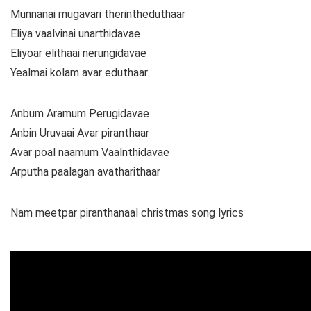
Munnanai mugavari therintheduthaar
Eliya vaalvinai unarthidavae
Eliyoar elithaai nerungidavae
Yealmai kolam avar eduthaar
Anbum Aramum Perugidavae
Anbin Uruvaai Avar piranthaar
Avar poal naamum Vaalnthidavae
Arputha paalagan avatharithaar
Nam meetpar piranthanaal christmas song lyrics