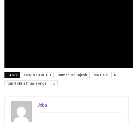
TAGS:
EDWIN PAUL PH
Immanuel Rajesh
MK Paul
N
tamil christmas songs
ந
Jeba