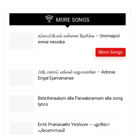
MORE SONGS
உம்மைப்போல் என்னை நேசிக்க – Ummaipol
ennai nessika
More Songs
அடோனாய் எங்கள் எஜமானனே – Adonai
Engal Ejamananae
Belathinaalum alla Paraakiramum alla song
lyrics
Ente Pranasakhi Yeshuve – എന്‍റെ
പ്രാണസഖി