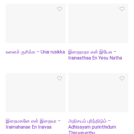
உனைச் ருசிக்க – Unai rusikka
இறைநாதா என் இயேசு –
Irainaathaa En Yesu Natha
இறைமகனே என் இறைவா –
அதிசயம் புரிந்திடும் –
Iraimahanae En Iraivaa
Adhisayam purinthidum
Thiruvirunthu