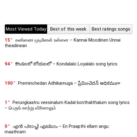
Most Viewed Today
Best of this week
Best ratings songs
15
கண்ணை மூடினேன் உன்னை – Kannai Moodinen Unnai
theadinean
94
కొండలలో లోయలలో – Kondalalo Loyalalo song lyrics
190
Preminchedan Adhikamuga – ప్రేమించెదన్ అధికముగా
1
Perungkaatru veesinalum Kadal konthalithalum song lyrics
– பெருங் காற்று வீசினாலும்
0
എൻ പ്രാപ്തി എല്ലാം – En Praapthi ellam angu
maathram