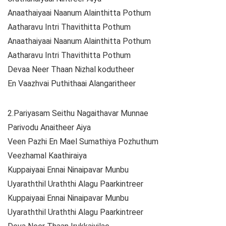
Anaathaiyaai Naanum Alainthitta Pothum
Aatharavu Intri Thavithitta Pothum
Anaathaiyaai Naanum Alainthitta Pothum
Aatharavu Intri Thavithitta Pothum
Devaa Neer Thaan Nizhal kodutheer
En Vaazhvai Puthithaai Alangaritheer
2.Pariyasam Seithu Nagaithavar Munnae
Parivodu Anaitheer Aiya
Veen Pazhi En Mael Sumathiya Pozhuthum
Veezhamal Kaathiraiya
Kuppaiyaai Ennai Ninaipavar Munbu
Uyaraththil Uraththi Alagu Paarkintreer
Kuppaiyaai Ennai Ninaipavar Munbu
Uyaraththil Uraththi Alagu Paarkintreer