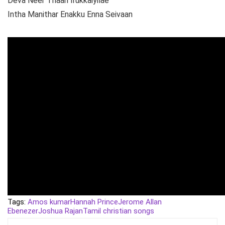
Deva Neer Thaan Irukkaiyilae
Intha Manithar Enakku Enna Seivaan
Tags:
Amos kumar
Hannah Prince
Jerome Allan
Ebenezer
Joshua Rajan
Tamil christian songs