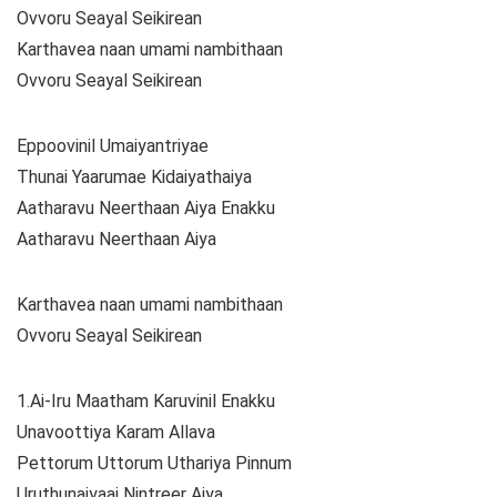
Ovvoru Seayal Seikirean
Karthavea naan umami nambithaan
Ovvoru Seayal Seikirean
Eppoovinil Umaiyantriyae
Thunai Yaarumae Kidaiyathaiya
Aatharavu Neerthaan Aiya Enakku
Aatharavu Neerthaan Aiya
Karthavea naan umami nambithaan
Ovvoru Seayal Seikirean
1.Ai-Iru Maatham Karuvinil Enakku
Unavoottiya Karam Allava
Pettorum Uttorum Uthariya Pinnum
Uruthunaiyaai Nintreer Aiya