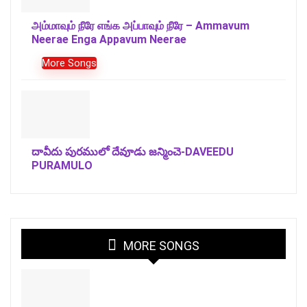
அம்மாவும் நீரே எங்க அப்பாவும் நீரே – Ammavum
Neerae Enga Appavum Neerae
More Songs
దావీదు పురములో దేవూడు జన్మించె-DAVEEDU
PURAMULO
MORE SONGS