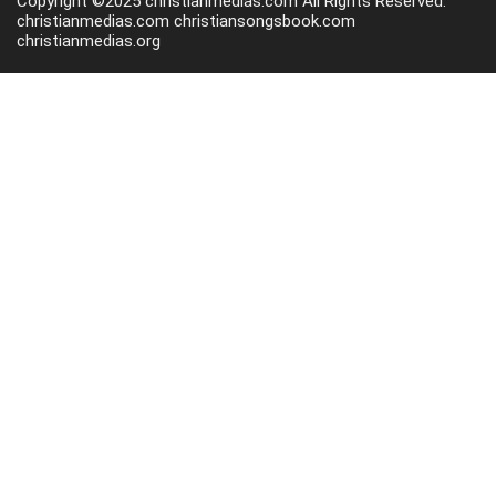
Copyright ©2025 christianmedias.com All Rights Reserved.
christianmedias.com
christiansongsbook.com
christianmedias.org