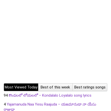
Most Viewed Today
Best of this week
Best ratings songs
94
కొండలలో లోయలలో – Kondalalo Loyalalo song lyrics
4
Yajamanuda Naa Yesu Raajuda – యజమానుడా నా యేసు
రాజుడా