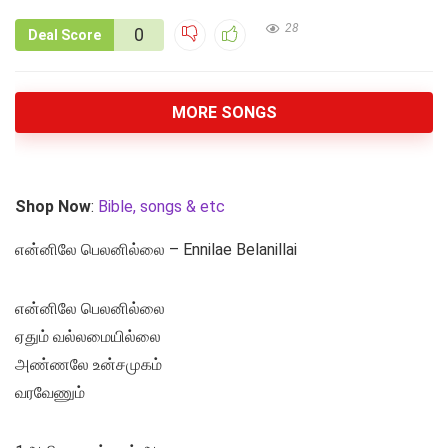
28
0
Deal Score
MORE SONGS
Shop Now
:
Bible, songs & etc
என்னிலே பெலனில்லை – Ennilae Belanillai
என்னிலே பெலனில்லை
ஏதும் வல்லமையில்லை
அண்ணலே உன்சமுகம்
வரவேணும்