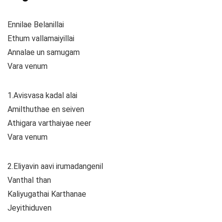
Ennilae Belanillai
Ethum vallamaiyillai
Annalae un samugam
Vara venum
1.Avisvasa kadal alai
Amilthuthae en seiven
Athigara varthaiyae neer
Vara venum
2.Eliyavin aavi irumadangenil
Vanthal than
Kaliyugathai Karthanae
Jeyithiduven