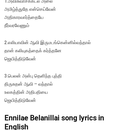
1.அவிசுவாசக்கடல் அலை
அமிழ்த்துதே என்செய்வேன்
அதிகாரவார்த்தையே
நீர்வரவேணும்
2.எலியாவின் ஆவி இருமடங்கென்னில்வந்தால்
தான் கலியுகத்தைக் கர்த்தனே
ஜெயித்திடுவேன்
3.பெலன் அன்பு தெளிந்த புத்தி
திருசுதன் ஆவி – வந்தால்
உலகத்தின் அதிபதியை
ஜெயித்திடுவேன்
Ennilae Belanillai song lyrics in
English