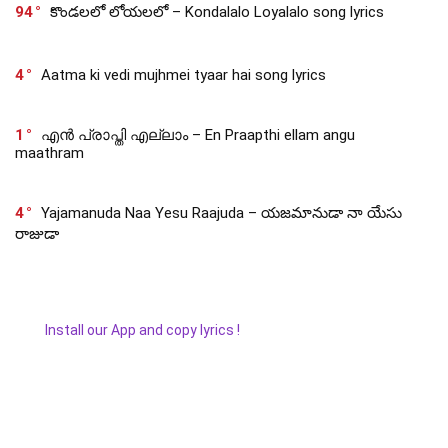
94
కొండలలో లోయలలో – Kondalalo Loyalalo song lyrics
4
Aatma ki vedi mujhmei tyaar hai song lyrics
1
എൻ പ്രാപ്തി എല്ലാം – En Praapthi ellam angu
maathram
4
Yajamanuda Naa Yesu Raajuda – యజమానుడా నా యేసు
రాజుడా
Install our App and copy lyrics !