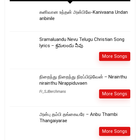
கனிவான உந்தன் அன்பிலே-Kanivaana Undan
anbinile
Sramaluandu Nevu Telugu Christian Song
lyrics – శ్రమలందు నీవు
More Songs
நிறைந்து நிறைந்து நிரப்பிடுவேன் – Nirainthu
nirainthu Nirappiduvaen
Fr_SJBerchmans
More Songs
அன்பு தம்பி தங்கையரே – Anbu Thambi
Thangaiyarae
More Songs