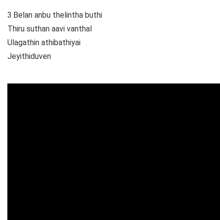
3.Belan anbu thelintha buthi
Thiru suthan aavi vanthal
Ulagathin athibathiyai
Jeyithiduven