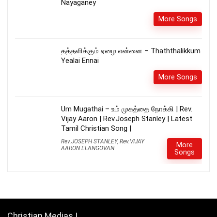
Nayaganey
More Songs
தத்தளிக்கும் ஏழை என்னை – Thaththalikkum
Yealai Ennai
More Songs
Um Mugathai – உம் முகத்தை நோக்கி | Rev.
Vijay Aaron | Rev.Joseph Stanley | Latest
Tamil Christian Song |
Rev.JOSEPH STANLEY
,
Rev.VIJAY
More
AARON ELANGOVAN
Songs
Christian Medias !