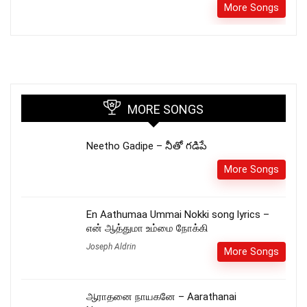
More Songs
MORE SONGS
Neetho Gadipe – నీతో గడిపే
More Songs
En Aathumaa Ummai Nokki song lyrics –
என் ஆத்துமா உம்மை நோக்கி
Joseph Aldrin
More Songs
ஆராதனை நாயகனே – Aarathanai