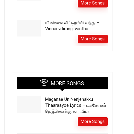
More Songs
விண்னை விட்டிறங்கி வந்து –
Vinnai vitirangi vanthu
More Songs
MORE SONGS
Maganae Un Nenjenakku
Thaaraayoe Lyrics – மகனே உன்
நெஞ்செனக்கு தாராயோ
More Songs