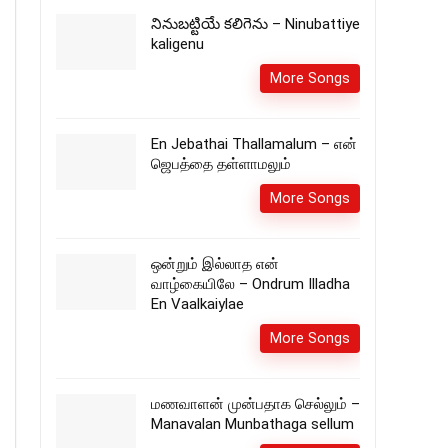
నినుబట్టియే కలిగెను – Ninubattiye
kaligenu
More Songs
En Jebathai Thallamalum – என்
ஜெபத்தை தள்ளாமலும்
More Songs
ஒன்றும் இல்லாத என்
வாழ்கையிலே – Ondrum Illadha
En Vaalkaiylae
More Songs
மணவாளன் முன்பதாக செல்லும் –
Manavalan Munbathaga sellum