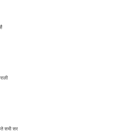
है
िराली
कते सभी सर