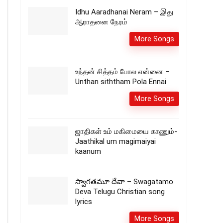
Idhu Aaradhanai Neram – இது
ஆராதனை நேரம்
More Songs
உந்தன் சித்தம் போல என்னை –
Unthan siththam Pola Ennai
More Songs
ஜாதிகள் உம் மகிமையை காணும்-
Jaathikal um magimaiyai
kaanum
స్వాగతమూ దేవా – Swagatamo
Deva Telugu Christian song
lyrics
More Songs