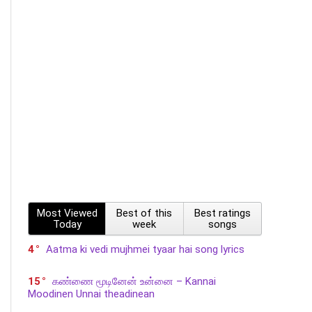
Most Viewed
Best of this
Best ratings
Today
week
songs
4
Aatma ki vedi mujhmei tyaar hai song lyrics
15
கண்ணை மூடினேன் உன்னை – Kannai
Moodinen Unnai theadinean