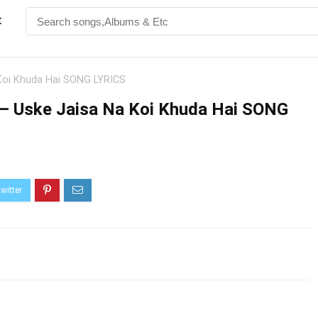
t
Na Koi Khuda Hai SONG LYRICS
 है – Uske Jaisa Na Koi Khuda Hai SONG