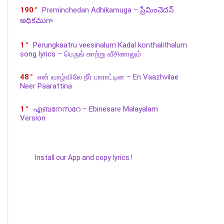
190
Preminchedan Adhikamuga – ప్రేమించెదన్
అధికముగా
1
Perungkaatru veesinalum Kadal konthalithalum
song lyrics – பெருங் காற்று வீசினாலும்
48
என் வாழ்விலே நீர் பாராட்டின – En Vaazhvilae
Neer Paarattina
1
എബനേസറേ – Ebinesare Malayalam
Version
Install our App and copy lyrics !