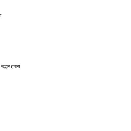
ा
द्धार हमारा