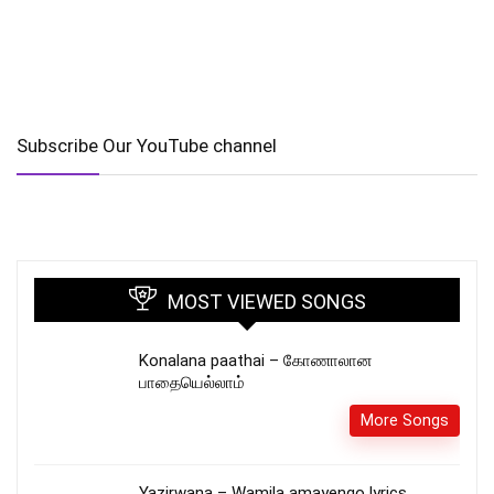
Subscribe Our YouTube channel
MOST VIEWED SONGS
Konalana paathai – கோணாலான
பாதையெல்லாம்
More Songs
Yazirwana – Wamila amayengo lyrics