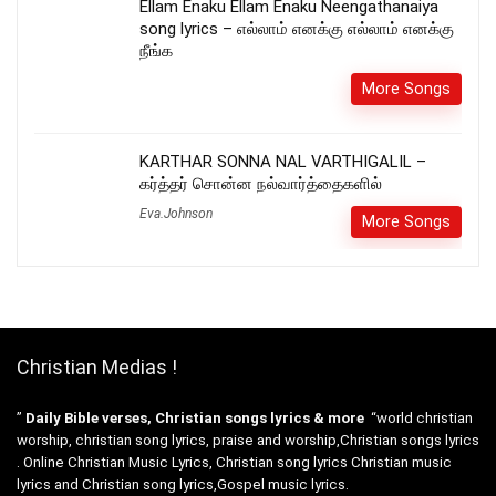
Ellam Enaku Ellam Enaku Neengathanaiya
song lyrics – எல்லாம் எனக்கு எல்லாம் எனக்கு
நீங்க
More Songs
KARTHAR SONNA NAL VARTHIGALIL –
கர்த்தர் சொன்ன நல்வார்த்தைகளில்
Eva.Johnson
More Songs
Christian Medias !
”
Daily Bible verses, Christian songs lyrics & more
“world christian
worship, christian song lyrics, praise and worship,Christian songs lyrics
. Online Christian Music Lyrics, Christian song lyrics Christian music
lyrics and Christian song lyrics,Gospel music lyrics.