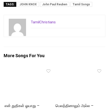
TAGS:
JOHN KNOX
John Paul Reuben
Tamil Songs
TamilChristians
More Songs For You
என் துதிகள் ஓயாது –
பெலத்தினாலும் அல்ல –