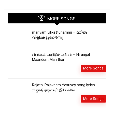
MORE SONGS
mariyam vilikettunarnnu – മറിയം
വിളികേട്ടുണർന്നു
நிறங்கள் மாறிடும் மனிதர் – Nirangal
Maaridum Manithar
More Songs
Rajathi Rajavaam Yesuvey song lyrics –
ராஜாதி ராஜாவும் இயேசுவே
More Songs