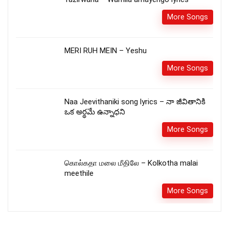
More Songs
MERI RUH MEIN – Yeshu
More Songs
Naa Jeevithaniki song lyrics – నా జీవితానికి
ఒక అర్థమే ఉన్నాధని
More Songs
கொல்கதா மலை மீதிலே – Kolkotha malai
meethile
More Songs