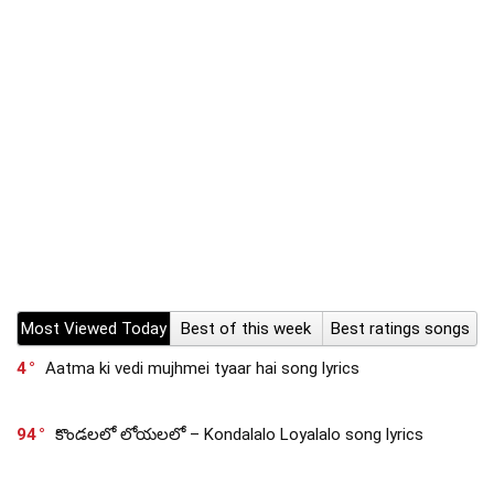
Most Viewed Today
Best of this week
Best ratings songs
4
Aatma ki vedi mujhmei tyaar hai song lyrics
94
కొండలలో లోయలలో – Kondalalo Loyalalo song lyrics