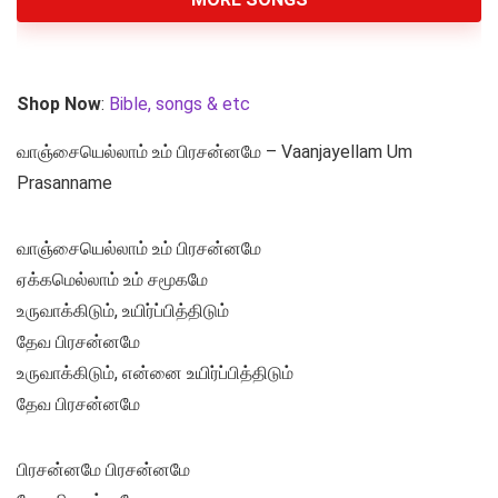
Shop Now
:
Bible, songs & etc
வாஞ்சையெல்லாம் உம் பிரசன்னமே – Vaanjayellam Um
Prasanname
வாஞ்சையெல்லாம் உம் பிரசன்னமே
ஏக்கமெல்லாம் உம் சமூகமே
உருவாக்கிடும், உயிர்ப்பித்திடும்
தேவ பிரசன்னமே
உருவாக்கிடும், என்னை உயிர்ப்பித்திடும்
தேவ பிரசன்னமே
பிரசன்னமே பிரசன்னமே