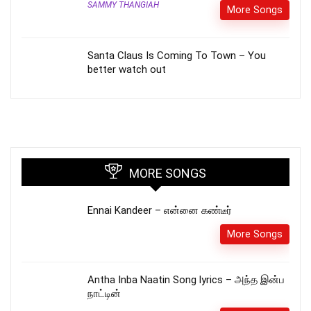
SAMMY THANGIAH
More Songs
Santa Claus Is Coming To Town – You
better watch out
MORE SONGS
Ennai Kandeer – என்னை கண்டீர்
More Songs
Antha Inba Naatin Song lyrics – அந்த இன்ப
நாட்டின்