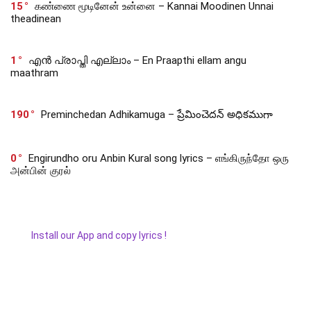
15
கண்ணை மூடினேன் உன்னை – Kannai Moodinen Unnai
theadinean
1
എൻ പ്രാപ്തി എല്ലാം – En Praapthi ellam angu
maathram
190
Preminchedan Adhikamuga – ప్రేమించెదన్ అధికముగా
0
Engirundho oru Anbin Kural song lyrics – எங்கிருந்தோ ஒரு
அன்பின் குரல்
Install our App and copy lyrics !