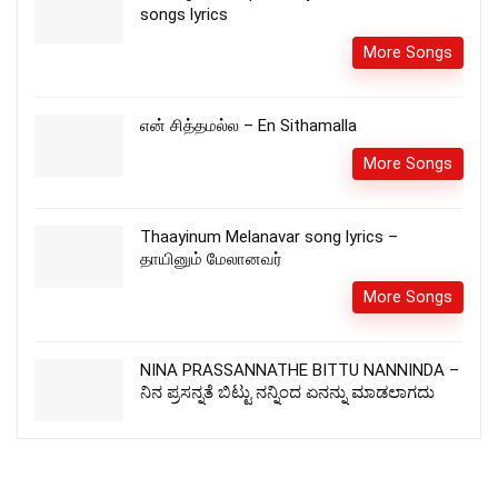
songs lyrics
More Songs
என் சித்தமல்ல – En Sithamalla
More Songs
Thaayinum Melanavar song lyrics –
தாயினும் மேலானவர்
More Songs
NINA PRASSANNATHE BITTU NANNINDA –
ನಿನ ಪ್ರಸನ್ನತೆ ಬಿಟ್ಟು ನನ್ನಿಂದ ಏನನ್ನು ಮಾಡಲಾಗದು