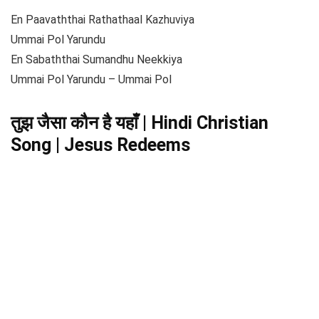
En Paavaththai Rathathaal Kazhuviya
Ummai Pol Yarundu
En Sabaththai Sumandhu Neekkiya
Ummai Pol Yarundu – Ummai Pol
तुझ जैसा कौन है यहाँ | Hindi Christian
Song | Jesus Redeems