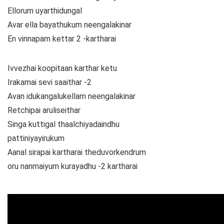
Ellorum uyarthidungal
Avar ella bayathukum neengalakinar
En vinnapam kettar 2 -kartharai
Ivvezhai koopitaan karthar ketu
Irakamai sevi saaithar -2
Avan idukangalukellam neengalakinar
Retchipai aruliseithar
Singa kuttigal thaalchiyadaindhu
pattiniyayirukum
Aanal sirapai kartharai theduvorkendrum
oru nanmaiyum kurayadhu -2 kartharai