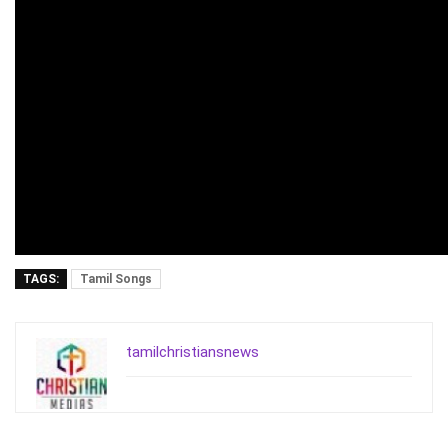
TAGS:
Tamil Songs
tamilchristiansnews