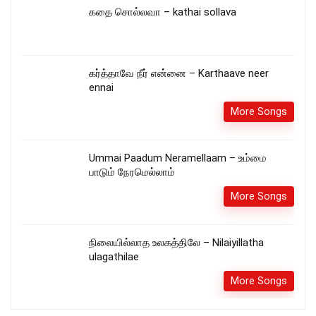
கதை சொல்லவா – kathai sollava
கர்த்தாவே நீர் என்னை – Karthaave neer
ennai
More Songs
Ummai Paadum Neramellaam – உம்மை
பாடும் நேரமெல்லாம்
More Songs
நிலையில்லாத உலகத்திலே – Nilaiyillatha
ulagathilae
More Songs