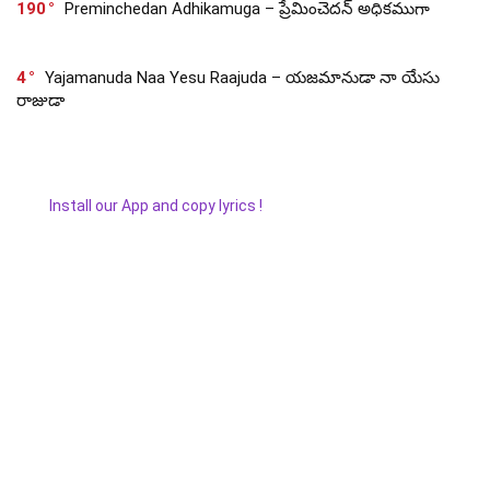
190
Preminchedan Adhikamuga – ప్రేమించెదన్ అధికముగా
4
Yajamanuda Naa Yesu Raajuda – యజమానుడా నా యేసు
రాజుడా
Install our App and copy lyrics !