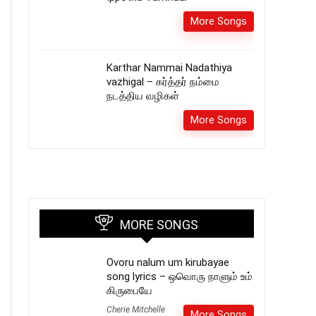
More Songs
Karthar Nammai Nadathiya
vazhigal – கர்த்தர் நம்மை
நடத்திய வழிகள்
More Songs
MORE SONGS
Ovoru nalum um kirubayae
song lyrics – ஒவொரு நாளும் உம்
கிருபையே
Cherie Mitchelle
More Songs