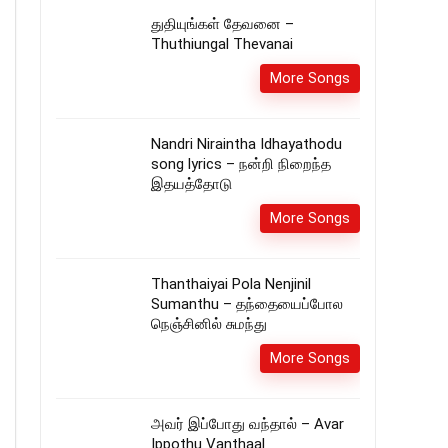
துதியுங்கள் தேவனை –
Thuthiungal Thevanai
More Songs
Nandri Niraintha Idhayathodu
song lyrics – நன்றி நிறைந்த
இதயத்தோடு
More Songs
Thanthaiyai Pola Nenjinil
Sumanthu – தந்தையைப்போல
நெஞ்சினில் சுமந்து
More Songs
அவர் இப்போது வந்தால் – Avar
Ippothu Vanthaal