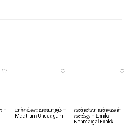
ல –
மாற்றங்கள் உண்டாகும் –
எண்ணிலா நன்மைகள்
Maatram Undaagum
எனக்கு – Ennila
Nanmaigal Enakku