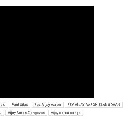
ald
Paul Silas
Rev. Vijay Aaron
REV.VIJAY AARON ELANGOVAN
N
Vijay Aaron Elangovan
vijay aaron songs