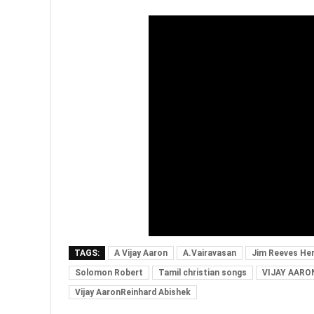
TAGS:
A Vijay Aaron
A.Vairavasan
Jim Reeves Her
Solomon Robert
Tamil christian songs
VIJAY AARO
Vijay AaronReinhard Abishek