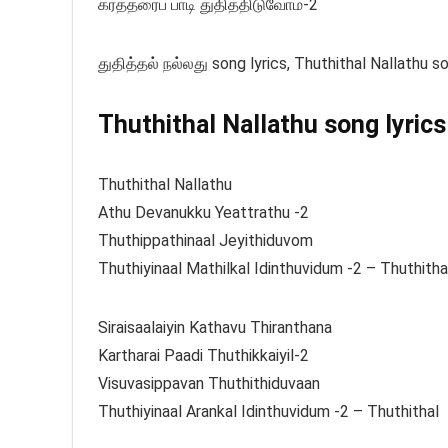
கர்த்தரைப் பாடி துதித்திடுவோம்-2
துதித்தல் நல்லது song lyrics, Thuthithal Nallathu s
Thuthithal Nallathu song lyrics
Thuthithal Nallathu
Athu Devanukku Yeattrathu -2
Thuthippathinaal Jeyithiduvom
Thuthiyinaal Mathilkal Idinthuvidum -2 – Thuthitha
Siraisaalaiyin Kathavu Thiranthana
Kartharai Paadi Thuthikkaiyil-2
Visuvasippavan Thuthithiduvaan
Thuthiyinaal Arankal Idinthuvidum -2 – Thuthithal