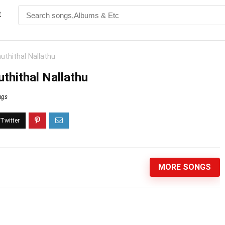
t
huthithal Nallathu
uthithal Nallathu
ngs
MORE SONGS