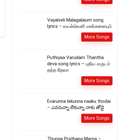
Vayalveli Malagalaium song
lyrics – வயல்வெளி மலர்களையும்
More Songs
Puthiyaa Varudam Thantha
deva song lyrics – புதிய வருடம்
தந்த தேவா
More Songs
Evarunna lekunna naaku thodai
– ఎవరున్నా లేకున్నా నాకు తోడై
More Songs
Thunga Prathapa Marna –