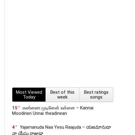
Most Viewed
Best of this
Best ratings
Today
week
songs
15
கண்ணை மூடினேன் உன்னை – Kannai
Moodinen Unnai theadinean
4
Yajamanuda Naa Yesu Raajuda – యజమానుడా
నా యేసు రాజుడా