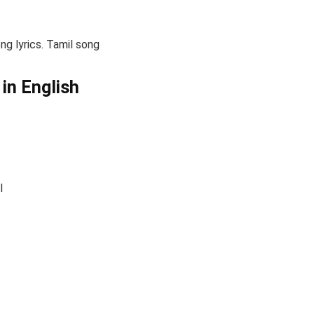
ong lyrics. Tamil song
 in English
l