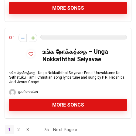
MORE SONGS
0
உங்க நோக்கத்தை – Unga
Nokkaththai Seiyavae
உங்க நோக்கத்தை - Unga Nokkaththai Seiyavae Ennai Uruvakkume Un
Sethatuku Tamil Christian song lyrics tune and sung by P R. Hepshiba
Joel.Jesus Gospel ...
godsmedias
MORE SONGS
1
2
3
…
75
Next Page »