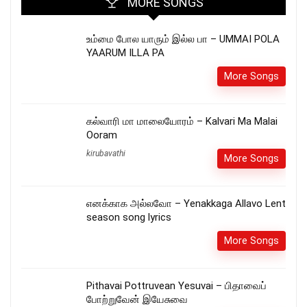
MORE SONGS
உம்மை போல யாரும் இல்ல பா – UMMAI POLA
YAARUM ILLA PA
More Songs
கல்வாரி மா மாலையோரம் – Kalvari Ma Malai
Ooram
kirubavathi
More Songs
எனக்காக அல்லவோ – Yenakkaga Allavo Lent
season song lyrics
More Songs
Pithavai Pottruvean Yesuvai – பிதாவைப்
போற்றுவேன் இயேசுவை