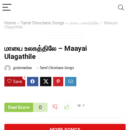
Home
»
Tamil Christians Songs
»
மாயை உலகத்திலே – Maayai
Ulagathile
மாயை உலகத்திலே – Maayai
Ulagathile
godsmedias
Tamil Christians Songs
0
Save
8
0
Deal Score
MORE SONGS