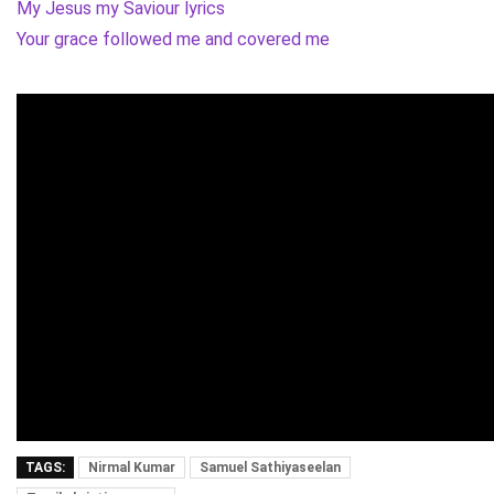
My Jesus my Saviour lyrics
Your grace followed me and covered me
TAGS:
Nirmal Kumar
Samuel Sathiyaseelan