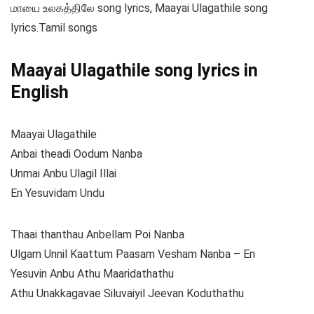
மாயை உலகத்திலே song lyrics, Maayai Ulagathile song
lyrics.Tamil songs
Maayai Ulagathile song lyrics in
English
Maayai Ulagathile
Anbai theadi Oodum Nanba
Unmai Anbu Ulagil Illai
En Yesuvidam Undu
Thaai thanthau Anbellam Poi Nanba
Ulgam Unnil Kaattum Paasam Vesham Nanba – En
Yesuvin Anbu Athu Maaridathathu
Athu Unakkagavae Siluvaiyil Jeevan Koduthathu