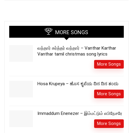
MORE SONGS
வந்தார் கர்த்தர் வந்தார் – Vanthar Karthar
Vanthar tamil christmas song lyrics
More Songs
Hosa Krupeya – ಹೊಸ ಕೃಪೆಯ ದಿನ ದಿನ ತಂದು
More Songs
Immaddum Enenezer – இம்மட்டும் எபிநேசரே
More Songs