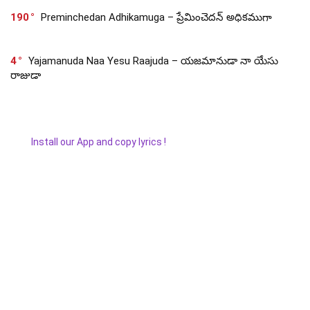
190
Preminchedan Adhikamuga – ప్రేమించెదన్ అధికముగా
4
Yajamanuda Naa Yesu Raajuda – యజమానుడా నా యేసు
రాజుడా
Install our App and copy lyrics !