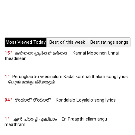
Most Viewed Today
Best of this week
Best ratings songs
15
கண்ணை மூடினேன் உன்னை – Kannai Moodinen Unnai
theadinean
1
Perungkaatru veesinalum Kadal konthalithalum song lyrics
– பெருங் காற்று வீசினாலும்
94
కొండలలో లోయలలో – Kondalalo Loyalalo song lyrics
1
എൻ പ്രാപ്തി എല്ലാം – En Praapthi ellam angu
maathram