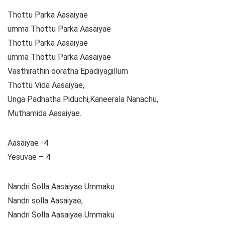
Thottu Parka Aasaiyae
umma Thottu Parka Aasaiyae
Thottu Parka Aasaiyae
umma Thottu Parka Aasaiyae
Vasthirathin ooratha Epadiyagillum
Thottu Vida Aasaiyae,
Unga Padhatha Piduchi,Kaneerala Nanachu,
Muthamida Aasaiyae.
Aasaiyae -4
Yesuvae – 4
Nandri Solla Aasaiyae Ummaku
Nandri solla Aasaiyae,
Nandri Solla Aasaiyae Ummaku