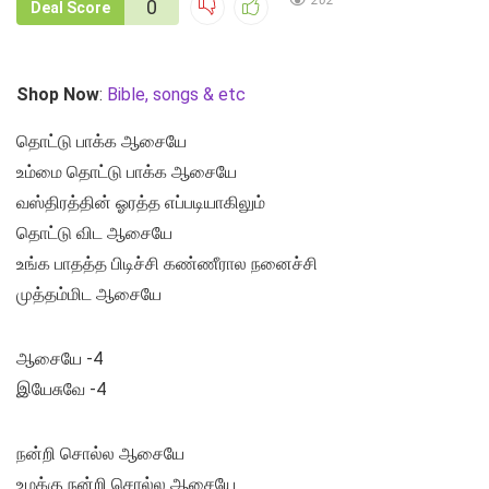
262
0
Deal Score
Shop Now
:
Bible, songs & etc
தொட்டு பாக்க ஆசையே
உம்மை தொட்டு பாக்க ஆசையே
வஸ்திரத்தின் ஓரத்த எப்படியாகிலும்
தொட்டு விட ஆசையே
உங்க பாதத்த பிடிச்சி கண்ணீரால நனைச்சி
முத்தம்மிட ஆசையே
ஆசையே -4
இயேசுவே -4
நன்றி சொல்ல ஆசையே
உமக்கு நன்றி சொல்ல ஆசையே