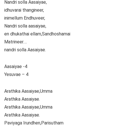
Nandri solla Aasaiyae,
idhuvarai thangineer,
inimellum Endhuveer,
Nandri solla aasaiyae,
en dhukathai ellam,Sandhoshamai
Matrineer….
nandri solla Aasaiyae.
Aasaiyae -4
Yesuvae – 4
Arathika Aasaiyae,Umma
Arathika Aasaiyae.
Arathika Aasaiyae,Umma
Arathika Aasaiyae.
Paviyaga Irundhen,Parisutham