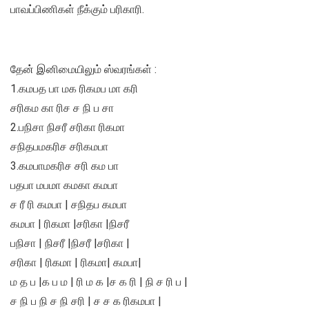
பாவப்பிணிகள் நீக்கும் பரிகாரி.
தேன் இனிமையிலும் ஸ்வரங்கள் :
1.கமபத பா மக ரிகமப மா கரி
சரிகம கா ரிச ச நி ப சா
2.பநிசா நிசரீ சரிகா ரிகமா
சநிதபமகரிச சரிகமபா
3.கமபாமகரிச சரி கம பா
பதபா மபமா கமகா கமபா
ச ரீ ரி கமபா | சநிதப கமபா
கமபா | ரிகமா |சரிகா |நிசரீ
பநிசா | நிசரீ |நிசரீ |சரிகா |
சரிகா | ரிகமா | ரிகமா| கமபா|
ம த ப |க ப ம | ரி ம க |ச க ரி | நி ச ரி ப |
ச நி ப நி ச நி சரி | ச ச க ரிகமபா |