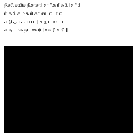
நிசரி சாரிச நிசாசா| சா ரிக ரீ க ரி |ச ரீ ரீ
ரி க ரி க ம க ரி கா கா பா பாபா
ச நி த ப க பா பா | ச த ப ம க பா |
ச த ப மக தப மக ரி |ம க ரி ச நி ||