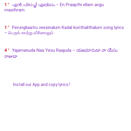
1
എൻ പ്രാപ്തി എല്ലാം – En Praapthi ellam angu
maathram
1
Perungkaatru veesinalum Kadal konthalithalum song lyrics
– பெருங் காற்று வீசினாலும்
4
Yajamanuda Naa Yesu Raajuda – యజమానుడా నా యేసు
రాజుడా
Install our App and copy lyrics !