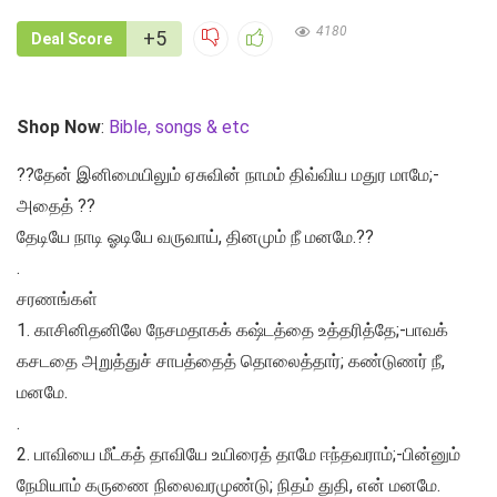
4180
+5
Deal Score
Shop Now
:
Bible, songs & etc
??தேன் இனிமையிலும் ஏசுவின் நாமம் திவ்விய மதுர மாமே;-
அதைத் ??
தேடியே நாடி ஓடியே வருவாய், தினமும் நீ மனமே.??
.
சரணங்கள்
1. காசினிதனிலே நேசமதாகக் கஷ்டத்தை உத்தரித்தே;-பாவக்
கசடதை அறுத்துச் சாபத்தைத் தொலைத்தார்; கண்டுணர் நீ,
மனமே.
.
2. பாவியை மீட்கத் தாவியே உயிரைத் தாமே ஈந்தவராம்;-பின்னும்
நேமியாம் கருணை நிலைவரமுண்டு; நிதம் துதி, என் மனமே.