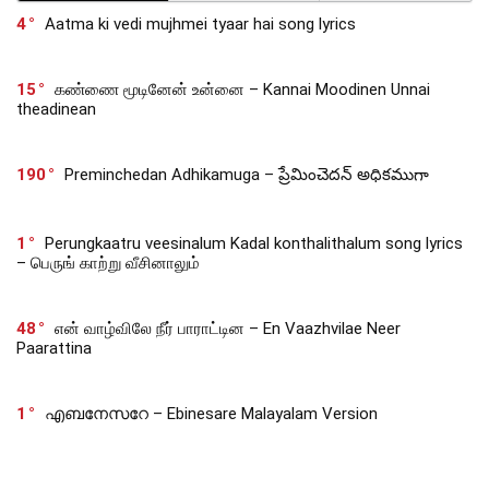
4
Aatma ki vedi mujhmei tyaar hai song lyrics
15
கண்ணை மூடினேன் உன்னை – Kannai Moodinen Unnai
theadinean
190
Preminchedan Adhikamuga – ప్రేమించెదన్ అధికముగా
1
Perungkaatru veesinalum Kadal konthalithalum song lyrics
– பெருங் காற்று வீசினாலும்
48
என் வாழ்விலே நீர் பாராட்டின – En Vaazhvilae Neer
Paarattina
1
എബനേസറേ – Ebinesare Malayalam Version