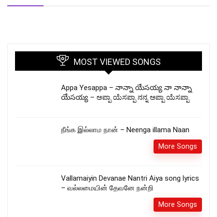
MOST VIEWED SONGS
Appa Yesappa – నాన్నా యేసయ్య నా నాన్నా
యేసయ్య – ಅಪ್ಪಾ ಯೆಸಪ್ಪಾ ನನ್ನ ಅಪ್ಪಾ ಯೆಸಪ್ಪಾ
நீங்க இல்லாம நான் – Neenga illama Naan
More Songs
Vallamaiyin Devanae Nantri Aiya song lyrics
– வல்லமையின் தேவனே நன்றி
More Songs