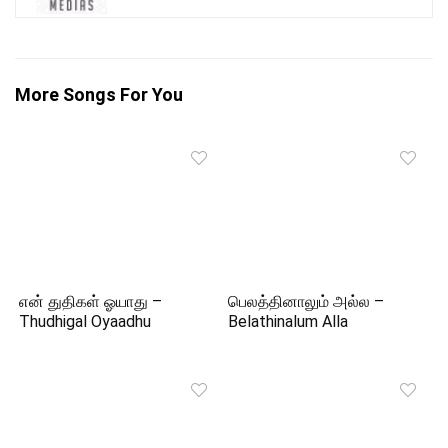
More Songs For You
என் துதிகள் ஓயாது –
பெலத்தினாலும் அல்ல –
Thudhigal Oyaadhu
Belathinalum Alla