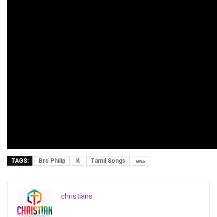
TAGS:
Bro Philip
K
Tamil Songs
கை
christians