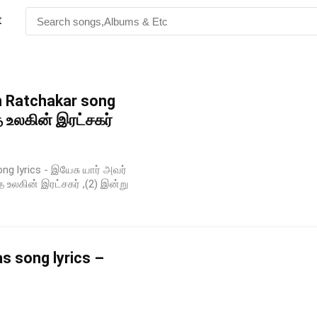
t
n Ratchakar song
த உலகின் இரட்சகர்
ng lyrics - இயேசு யார் அவர்
 உலகின் இரட்சகர் ,(2) இன்று
s song lyrics –