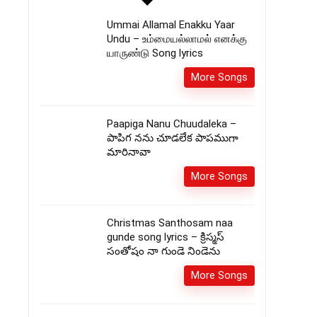
Ummai Allamal Enakku Yaar
Undu – உம்மையல்லாமல் எனக்கு
யாருண்டு Song lyrics
More Songs
Paapiga Nanu Chuudaleka –
పాపిగ నను చూడలేక పాపముగా
మారినావా
More Songs
Christmas Santhosam naa
gunde song lyrics – క్రిస్మస్
సంతోషం నా గుండె నిండెను
More Songs