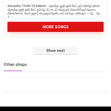
Aanantha Thuthi Oli ketkum - ஆனந்த துதி ஒலி கேட்கும் Song Lyrics
ஆனந்த துதி ஒலி கேட்கும்ஆடல் பாடல் சத்தமும் தொனிக்கும்ஆகாய
விண்மீனாய் அவர் ஜனம் பெருகும்ஆண்டவர் வாக்கு பலிக்கும் — ஆ… ஆ…
1. ...
MORE SONGS
Show next
Other shops