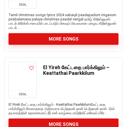
DEAL
Tamil christmas songs lyrics 2024 sabaiyil paadapadum migavum
pirabalamana palaya christmas paadal varigal தமிழ் கிறிஸ்துமஸ்
பாடல் லிரிக்ஸ் சபையில் பாடப்படும் மிகவும் பிரபலமான பழைய கிறிஸ்துமஸ்
பாடல் ...
MORE SONGS
El Yireh கேட்டதை பார்க்கிலும் –
Keattathai Paarkkilum
DEAL
El Yireh கேட்டதை பார்க்கிலும் - Keattathai Paarkkilumகேட்டதை
பார்க்கிலும் கேளாததை அதிகமாக பெற்றவன் நான் பெற்றவன் நான் -2உம்
தயாளத்தின் உதாரணமாய் நீர் என் வாழ்வை மாற்றிவிட்டீரேஏல் யீரே ...
MORE SONGS