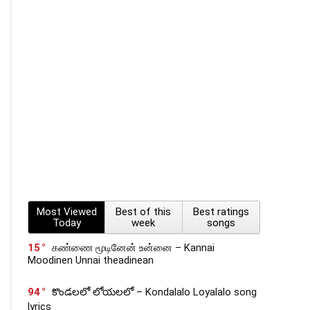
Most Viewed
Best of this
Best ratings
Today
week
songs
15
கண்ணை மூடினேன் உன்னை – Kannai
Moodinen Unnai theadinean
94
కొండలలో లోయలలో – Kondalalo Loyalalo song
lyrics