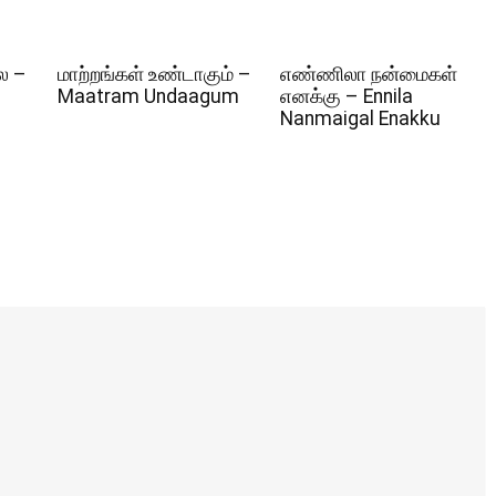
ல –
மாற்றங்கள் உண்டாகும் –
எண்ணிலா நன்மைகள்
Maatram Undaagum
எனக்கு – Ennila
Nanmaigal Enakku