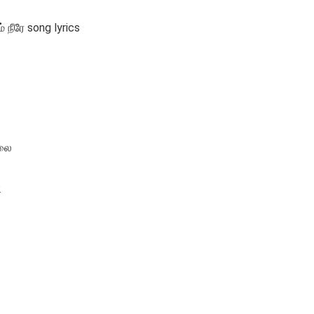
 நீரே song lyrics
்லை
2