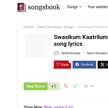
Songs
Your wishlis
Home
»
Tamil Christians Songs
»
Swasikum Kaatrilum N
Swasikum Kaatrilum Ne
song lyrics
TamilChristians
Tamil Christians
0
Save
+1
Deal Score
194
Shop Now
:
Bible, songs & etc