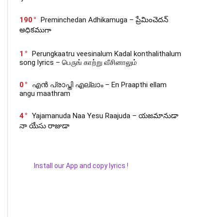
190
Preminchedan Adhikamuga – ప్రేమించెదన్
అధికముగా
1
Perungkaatru veesinalum Kadal konthalithalum
song lyrics – பெருங் காற்று வீசினாலும்
0
എൻ പ്രാപ്തി എല്ലാം – En Praapthi ellam
angu maathram
4
Yajamanuda Naa Yesu Raajuda – యజమానుడా
నా యేసు రాజుడా
Install our App and copy lyrics !