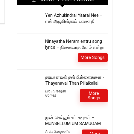
Yen Azhukindrai Yaarai Nee –
ஏன் அழுகின்றாய் யாரை நீ
Ninayatha Neram entru song
lyrics – நினையாத நேரம் என்று
More Songs
தாயானவள் தன் பிள்ளைகளை -
Thayanaval Than Pillaikallai
Bro R Reegan
More
Gomez
Songs
முன் செல்லும் உம் சமூகம் –
MUNSELLUM UM SAMUGAM
Anita Sangeetha
More