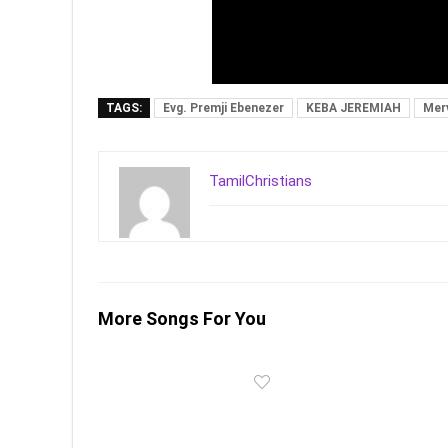
TAGS:
Evg. Premji Ebenezer
KEBA JEREMIAH
Mer
TamilChristians
More Songs For You