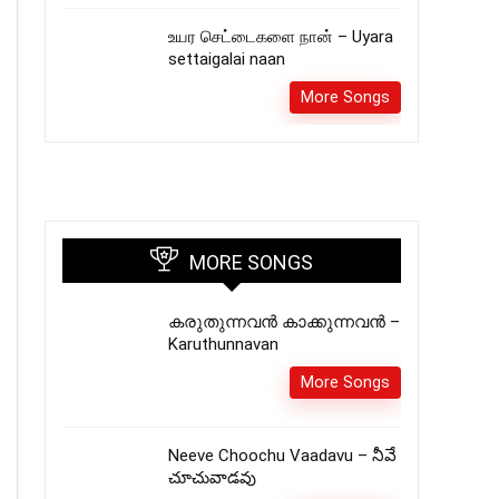
உயர செட்டைகளை நான் – Uyara
settaigalai naan
More Songs
MORE SONGS
കരുതുന്നവൻ കാക്കുന്നവൻ –
Karuthunnavan
More Songs
Neeve Choochu Vaadavu – నీవే
చూచువాడవు