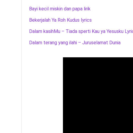
Bayi kecil miskin dan papa lirik
Bekerjalah Ya Roh Kudus lyrics
Dalam kasihMu – Tiada sperti Kau ya Yesusku Lyri
Dalam terang yang ilahi – Juruselamat Dunia