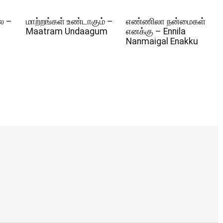
ல –
மாற்றங்கள் உண்டாகும் –
எண்ணிலா நன்மைகள்
Maatram Undaagum
எனக்கு – Ennila
Nanmaigal Enakku