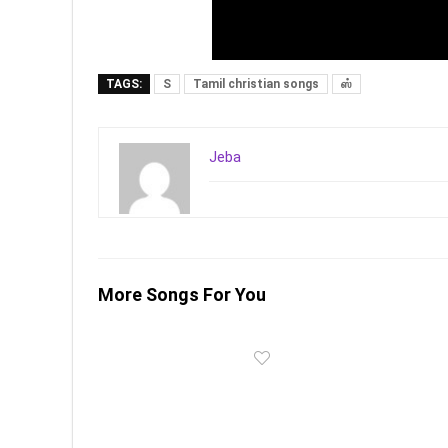
TAGS:
S
Tamil christian songs
ஸ்
Jeba
More Songs For You