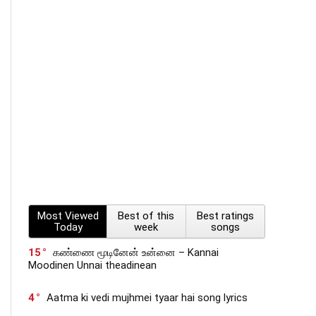
Most Viewed
Best of this
Best ratings
Today
week
songs
15
கண்ணை மூடினேன் உன்னை – Kannai
Moodinen Unnai theadinean
4
Aatma ki vedi mujhmei tyaar hai song lyrics