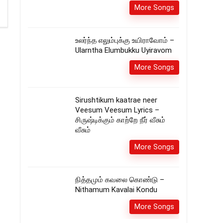
More Songs
உலர்ந்த எலும்புக்கு உயிராவோம் –
Ularntha Elumbukku Uyiravom
More Songs
Sirushtikum kaatrae neer
Veesum Veesum Lyrics –
சிருஷ்டிக்கும் காற்றே நீர் வீசும்
வீசும்
More Songs
நித்தமும் கவலை கொண்டு –
Nithamum Kavalai Kondu
More Songs