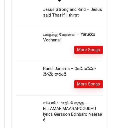
Jesus Strong and Kind – Jesus
said That if I thirst
யாருக்கு வேதனை – Yarukku
Vedhanai
More Songs
Randi Janama – రండి జనమా
వేగమే రారండి
More Songs
எல்லாமே மாறப் போகுது -
ELLAMAE MAARAPOGUDHU
lyrics Gersson Edinbaro Neerae
6