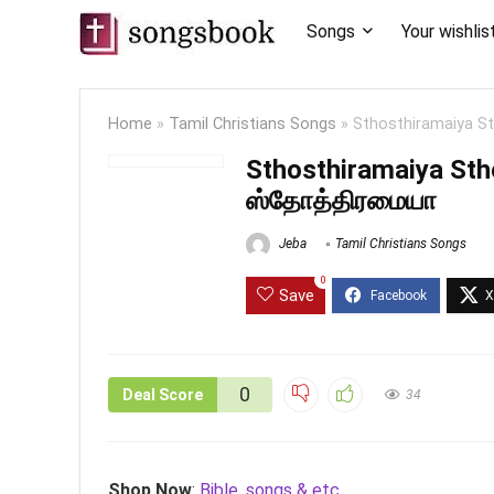
Songs
Your wishlis
Home
»
Tamil Christians Songs
»
Sthosthiramaiya S
Sthosthiramaiya St
ஸ்தோத்திரமையா
Jeba
Tamil Christians Songs
0
Save
0
Deal Score
34
Shop Now
:
Bible, songs & etc