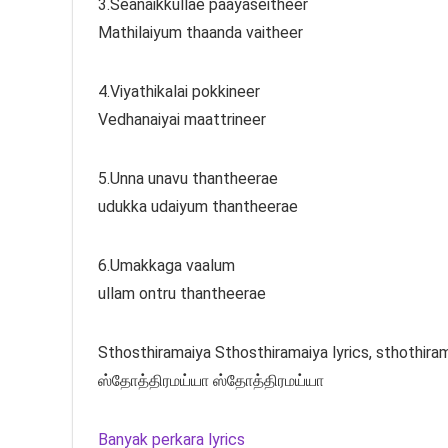
3.Seanaikkullae paayaseitheer
Mathilaiyum thaanda vaitheer
4.Viyathikalai pokkineer
Vedhanaiyai maattrineer
5.Unna unavu thantheerae
udukka udaiyum thantheerae
6.Umakkaga vaalum
ullam ontru thantheerae
Sthosthiramaiya Sthosthiramaiya lyrics, sthothiram 
ஸ்தோத்திரமய்யா ஸ்தோத்திரமய்யா
Banyak perkara lyrics