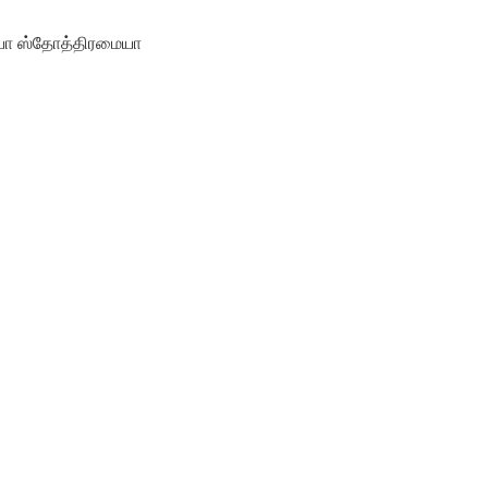
ையா ஸ்தோத்திரமையா