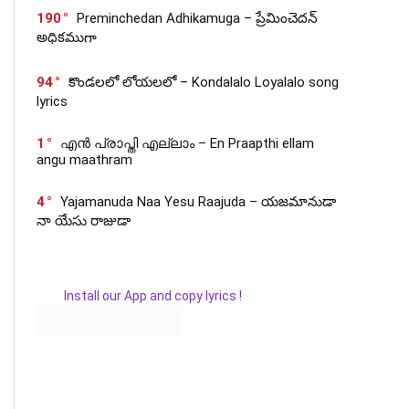
190
Preminchedan Adhikamuga – ప్రేమించెదన్
అధికముగా
94
కొండలలో లోయలలో – Kondalalo Loyalalo song
lyrics
1
എൻ പ്രാപ്തി എല്ലാം – En Praapthi ellam
angu maathram
4
Yajamanuda Naa Yesu Raajuda – యజమానుడా
నా యేసు రాజుడా
Install our App and copy lyrics !