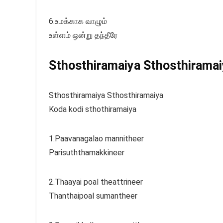
6.உமக்காக வாழும்
உள்ளம் ஒன்று தந்தீரே
Sthosthiramaiya Sthosthiramaiy
Sthosthiramaiya Sthosthiramaiya
Koda kodi sthothiramaiya
1.Paavanagalao mannitheer
Parisuththamakkineer
2.Thaayai poal theattrineer
Thanthaipoal sumantheer