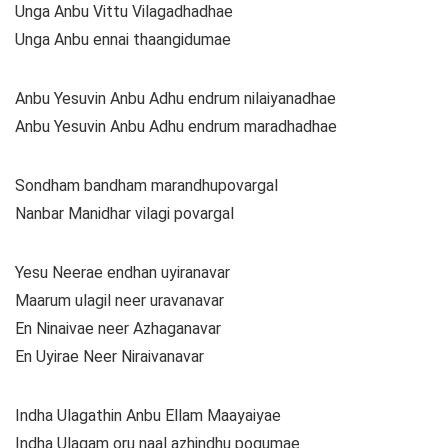
Unga Anbu Vittu Vilagadhadhae
Unga Anbu ennai thaangidumae
Anbu Yesuvin Anbu Adhu endrum nilaiyanadhae
Anbu Yesuvin Anbu Adhu endrum maradhadhae
Sondham bandham marandhupovargal
Nanbar Manidhar vilagi povargal
Yesu Neerae endhan uyiranavar
Maarum ulagil neer uravanavar
En Ninaivae neer Azhaganavar
En Uyirae Neer Niraivanavar
Indha Ulagathin Anbu Ellam Maayaiyae
Indha Ulagam oru naal azhindhu pogumae