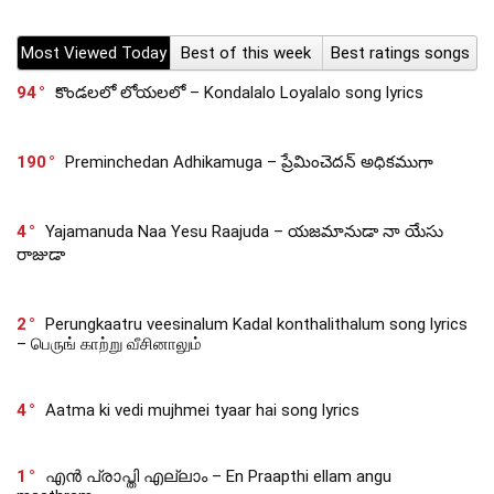
Most Viewed Today
Best of this week
Best ratings songs
94
కొండలలో లోయలలో – Kondalalo Loyalalo song lyrics
190
Preminchedan Adhikamuga – ప్రేమించెదన్ అధికముగా
4
Yajamanuda Naa Yesu Raajuda – యజమానుడా నా యేసు
రాజుడా
2
Perungkaatru veesinalum Kadal konthalithalum song lyrics
– பெருங் காற்று வீசினாலும்
4
Aatma ki vedi mujhmei tyaar hai song lyrics
1
എൻ പ്രാപ്തി എല്ലാം – En Praapthi ellam angu