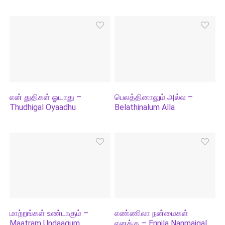
என் துதிகள் ஓயாது –
பெலத்தினாலும் அல்ல –
Thudhigal Oyaadhu
Belathinalum Alla
மாற்றங்கள் உண்டாகும் –
எண்ணிலா நன்மைகள்
Maatram Undaagum
எனக்கு – Ennila Nanmaigal