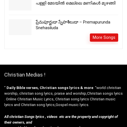
പള്ളി മേടയിൽ മെല്ലെ മണികള്‍ മുഴങ്ങി
ప్రేమపూర్ణుడా స్నేహశీలుడా – Premapurunda
Snehasiluda
More Songs
Christian Medias !
”
Daily Bible verses, Christian songs lyrics & more
“world christian
worship, christian song lyrics, praise and worship,Christian songs lyrics
. Online Christian Music Lyrics, Christian song lyrics Christian music
lyrics and Christian song lyrics,Gospel music lyrics.
All christian Songs lyrics , videos etc are the property and copyright of
their owners, and