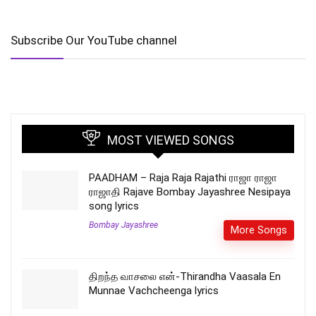
Subscribe Our YouTube channel
MOST VIEWED SONGS
PAADHAM – Raja Raja Rajathi ராஜா ராஜா
ராஜாதி Rajave Bombay Jayashree Nesipaya
song lyrics
Bombay Jayashree
More Songs
திறந்த வாசலை என்-Thirandha Vaasala En
Munnae Vachcheenga lyrics