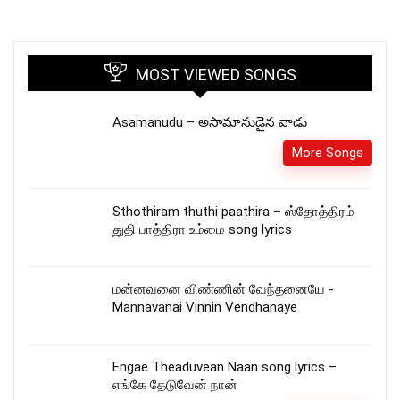
MOST VIEWED SONGS
Asamanudu – అసామానుడైన వాడు
More Songs
Sthothiram thuthi paathira – ஸ்தோத்திரம்
துதி பாத்திரா உம்மை song lyrics
மன்னவனை விண்ணின் வேந்தனையே -
Mannavanai Vinnin Vendhanaye
Engae Theaduvean Naan song lyrics –
எங்கே தேடுவேன் நான்