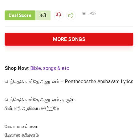
1429
+3
Deal Score
MORE SONGS
Shop Now
:
Bible, songs & etc
பெந்தெகொஸ்தே அனுபவம் – Penthecosthe Anubavam Lyrics
பெந்தெகொஸ்தே அனுபவம் தாருமே
பின்மாரி ஆவியை ஊற்றுமே
மேலான வல்லமை
மேலான தரிசனம்