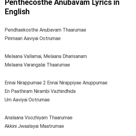
Penthecosthe Anubavam Lyrics in
English
Pendhaekosthe Anubavam Thaarumae
Pinmaari Aaviyai Ootrumae
Melaana Vallamai, Melaana Dharisanam
Melaana Varangalai Thaarumae
Ennai Nirappumae 2 Ennai Nirappiyae Anuppumae
En Paathiram Nirambi Vazhindhida
Um Aaviyai Ootrumae
Analaana Voozhiyam Thaarumae
Akkini Jwaalayai Maatrumae