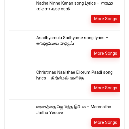
Nadha Ninne Kanan song Lyrics – നാഥാ
നിന്നെ കാണാൻ
More Songs
Asadhyamulu Sadhyame song lyrics –
అసధ్యములు సాధ్యమే
More Songs
Christmas Naalithae Ellorum Paadi song
lyrics – கிறிஸ்மஸ் நாளிதே
More Songs
மரணத்தை ஜெயித்த இயேசு – Maranatha
Jaitha Yesuve
More Songs