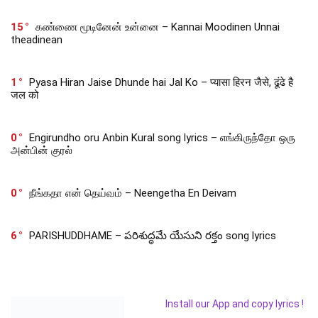
15
கண்ணை மூடினேன் உன்னை – Kannai Moodinen Unnai
theadinean
1
Pyasa Hiran Jaise Dhunde hai Jal Ko – प्यासा हिरन जैसे, ढूंढे है
जल को
0
Engirundho oru Anbin Kural song lyrics – எங்கிருந்தோ ஒரு
அன்பின் குரல்
0
நீங்கதா என் தெய்வம் – Neengetha En Deivam
6
PARISHUDDHAME – పరిశుద్ధమే యేసుని రక్తం song lyrics
Install our App and copy lyrics !