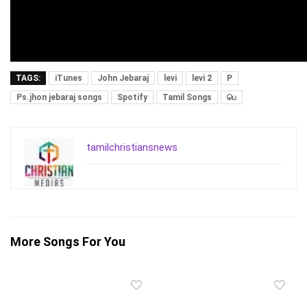
TAGS:
iTunes
John Jebaraj
levi
levi 2
P
Ps.jhon jebaraj songs
Spotify
Tamil Songs
பெ
tamilchristiansnews
More Songs For You