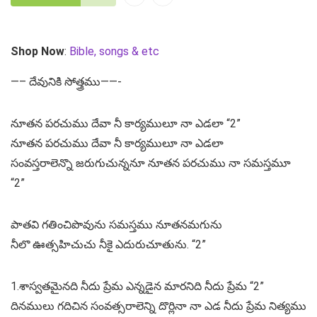
Shop Now
:
Bible, songs & etc
—– దేవునికి సోత్త్రము——-
నూతన పరచుము దేవా నీ కార్యములూ నా ఎడలా “2”
నూతన పరచుము దేవా నీ కార్యములూ నా ఎడలా
సంవస్తరాలెన్నొ జరుగుచున్ననూ నూతన పరచుము నా సమస్తమూ
“2”
పాతవి గతించిపొవును సమస్తము నూతనమగును
నీలొ ఊత్సహిచుచు నీకై ఎదురుచూతును. “2”
1.శాస్వతమైనది నీదు ప్రేమ ఎన్నడైన మారనిది నీదు ప్రేమ “2”
దినములు గదిచిన సంవత్సరాలెన్ని దొర్లినా నా ఎడ నీదు ప్రేమ నిత్యము