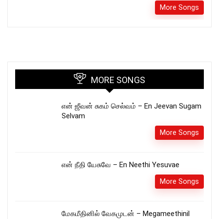
More Songs
MORE SONGS
என் ஜீவன் சுகம் செல்வம் – En Jeevan Sugam
Selvam
More Songs
என் நீதி யேசுவே – En Neethi Yesuvae
More Songs
மேகமீதினில் வேகமுடன் – Megameethinil