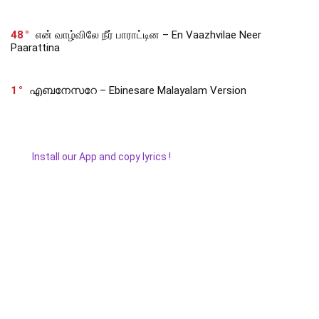
48
என் வாழ்விலே நீர் பாராட்டின – En Vaazhvilae Neer
Paarattina
1
എബനേസറേ – Ebinesare Malayalam Version
Install our App and copy lyrics !