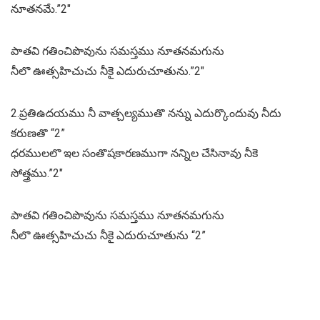
నూతనమే.”2″
పాతవి గతించిపొవును సమస్తము నూతనమగును
నీలొ ఊత్సహిచుచు నీకై ఎదురుచూతును.”2″
2.ప్రతిఉదయము నీ వాత్చల్యముతొ నన్ను ఎదుర్కొందువు నీదు
కరుణతొ “2”
ధరములలొ ఇల సంతొషకారణముగా నన్నిల చేసినావు నీకె
సోత్త్రము.”2″
పాతవి గతించిపొవును సమస్తము నూతనమగును
నీలొ ఊత్సహిచుచు నీకై ఎదురుచూతును “2”