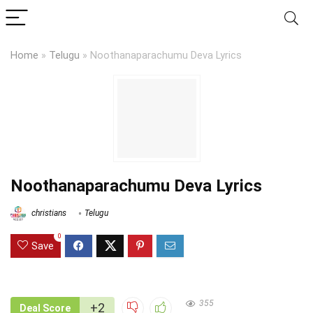
Home
»
Telugu
»
Noothanaparachumu Deva Lyrics
Noothanaparachumu Deva Lyrics
christians
Telugu
0
Save
355
+2
Deal Score