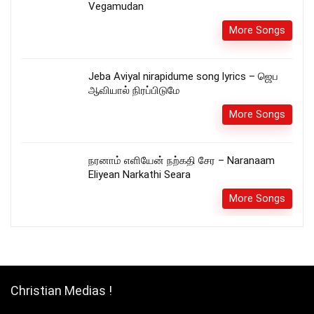
Vegamudan
More Songs
Jeba Aviyal nirapidume song lyrics – ஜெப
ஆவியால் நிரப்பிடுமே
More Songs
நரனாம் எளியேன் நற்கதி சேர – Naranaam
Eliyean Narkathi Seara
More Songs
Christian Medias !