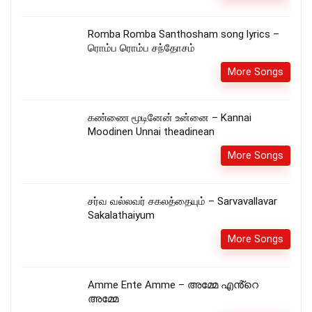
Romba Romba Santhosham song lyrics –
ரொம்ப ரொம்ப சந்தோசம்
More Songs
கண்ணை மூடினேன் உன்னை – Kannai
Moodinen Unnai theadinean
More Songs
சர்வ வல்லவர் சகலத்தையும் – Sarvavallavar
Sakalathaiyum
More Songs
Amme Ente Amme – അമ്മേ എൻ്റെ
അമ്മേ