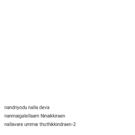
nandriyodu nalla deva
nanmaigalellaam Ninaikkiraen
nallavare ummai thuthikkindraen-2