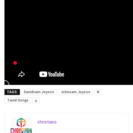
TAGS:
Davidsam Joyson
Johnsam Joyson
N
Tamil Songs
ந
christians