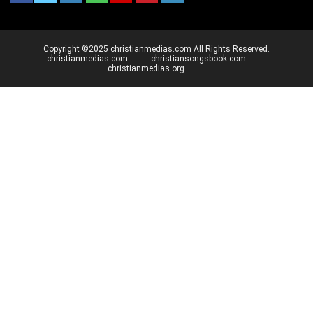
Copyright ©2025 christianmedias.com All Rights Reserved.
christianmedias.com
christiansongsbook.com
christianmedias.org