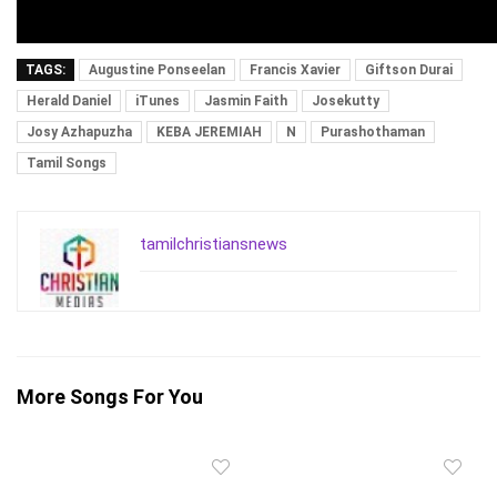
TAGS:
Augustine Ponseelan
Francis Xavier
Giftson Durai
Herald Daniel
iTunes
Jasmin Faith
Josekutty
Josy Azhapuzha
KEBA JEREMIAH
N
Purashothaman
Tamil Songs
tamilchristiansnews
More Songs For You