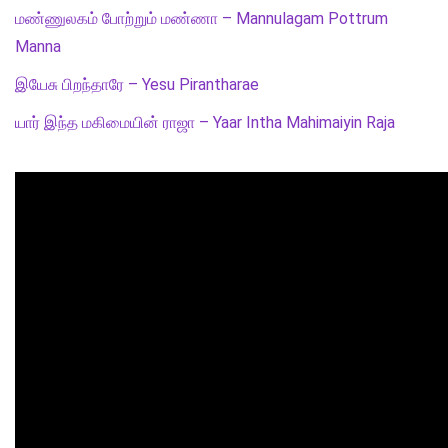
மண்ணுலகம் போற்றும் மண்ணா – Mannulagam Pottrum
Manna
இயேசு பிறந்தாரே – Yesu Pirantharae
யார் இந்த மகிமையின் ராஜா – Yaar Intha Mahimaiyin Raja