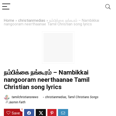
Home
»
christianmedias
»
நம்பிக்கை நங்கூரம் – Nambikkai
nangooram neerthaanae Tamil Christian song lyrics
நம்பிக்கை நங்கூரம் – Nambikkai
nangooram neerthaanae Tamil
Christian song lyrics
tamilchristiansnews
christianmedias
,
Tamil Christians Songs
Jasmin Faith
0
Save