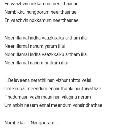
En vaazhvin nokkamum neerthaanae
Nambikkai nangooram neerthaanae
En vaazhvin nokkamum neerthaanae
Neer illamal indha vaazkkaiku artham illai
Neer illamal nanum yarum illai
Neer illamal indha vaazkkaiku artham illai
Neer illamal nanum ondrum illai
1.Belaveena nerathil nan vizhunthitta velai
Um kirubai meendum ennai thooki niruthiyathae
Thadumaari vazhi maari nan vilagina neram
Um anbin nesam ennai meendum vanaindhathae
Nambikkai…. Nangooram…..