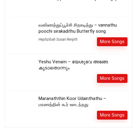
வண்ணத்துப்பூச்சி சிறகடித்து – vannathu
poochi sirakadithu Butterfly song
Hephzibah Susan Renjith
More Songs
Yeshu Venam – യേശുവേ അങ്ങേ
കൂടാതൊന്നും
More Songs
Maranaththin Koor Udainthathu –
மரணத்தின் கூர் உடைந்தது
More Songs