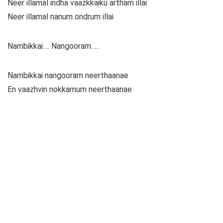
Neer illamal indha vaazkkaiku artham illai
Neer illamal nanum ondrum illai
Nambikkai…. Nangooram…..
Nambikkai nangooram neerthaanae
En vaazhvin nokkamum neerthaanae