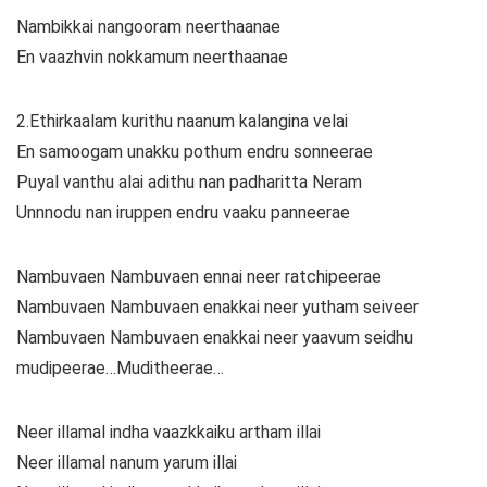
Nambikkai nangooram neerthaanae
En vaazhvin nokkamum neerthaanae
2.Ethirkaalam kurithu naanum kalangina velai
En samoogam unakku pothum endru sonneerae
Puyal vanthu alai adithu nan padharitta Neram
Unnnodu nan iruppen endru vaaku panneerae
Nambuvaen Nambuvaen ennai neer ratchipeerae
Nambuvaen Nambuvaen enakkai neer yutham seiveer
Nambuvaen Nambuvaen enakkai neer yaavum seidhu
mudipeerae…Muditheerae…
Neer illamal indha vaazkkaiku artham illai
Neer illamal nanum yarum illai