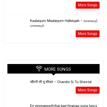
More Songs
Kaalaiyum Maalaiyum Hallelujah – காலையும்
மாலையும்
More Songs
MORE SONGS
चाँदनी सी तू शीतल – Chandni Si Tu Sheetal
More Songs
En vinnnappaththai kaettiraiyaa song lyrics