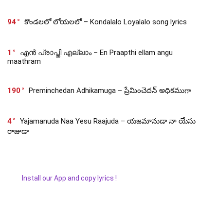
94
కొండలలో లోయలలో – Kondalalo Loyalalo song lyrics
1
എൻ പ്രാപ്തി എല്ലാം – En Praapthi ellam angu
maathram
190
Preminchedan Adhikamuga – ప్రేమించెదన్ అధికముగా
4
Yajamanuda Naa Yesu Raajuda – యజమానుడా నా యేసు
రాజుడా
Install our App and copy lyrics !