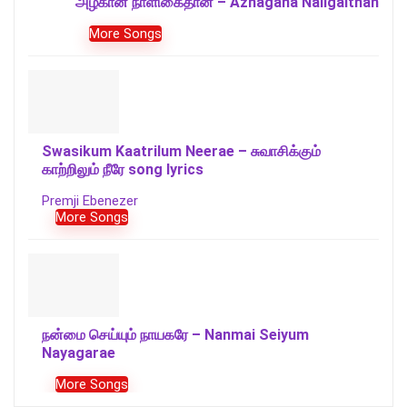
அழகான நாளிகைதான் – Azhagana Naligaithan
More Songs
Swasikum Kaatrilum Neerae – சுவாசிக்கும்
காற்றிலும் நீரே song lyrics
Premji Ebenezer
More Songs
நன்மை செய்யும் நாயகரே – Nanmai Seiyum
Nayagarae
More Songs