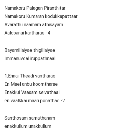
Namakoru Palagan Piranthitar
Namakoru Kumaran kodukkapattaar
Avarathu naamam athisayam
Aalosanai kartharae -4
Bayamillaiyae thigillaiyae
Immanuveal iruppathnaal
1.Ennai Theadi vantharae
En Mael anbu koorntharae
Enakkul Vaasam seivathaal
en vaalkkai maari ponathae -2
Santhosam samathanam
enakkullum unakkullum