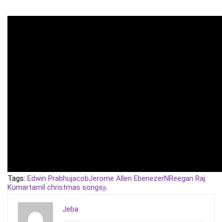
Tags:
Edwin Prabhu
jacob
Jerome Allen Ebenezer
N
Reegan Raj
Kumar
tamil christmas songs
ந
Jeba