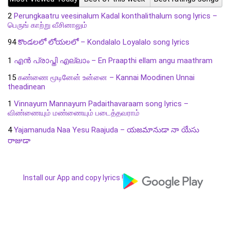
2
Perungkaatru veesinalum Kadal konthalithalum song lyrics –
பெருங் காற்று வீசினாலும்
94
కొండలలో లోయలలో – Kondalalo Loyalalo song lyrics
1
എൻ പ്രാപ്തി എല്ലാം – En Praapthi ellam angu maathram
15
கண்ணை மூடினேன் உன்னை – Kannai Moodinen Unnai
theadinean
1
Vinnayum Mannayum Padaithavaraam song lyrics –
விண்ணையும் மண்ணையும் படைத்தவராம்
4
Yajamanuda Naa Yesu Raajuda – యజమానుడా నా యేసు
రాజుడా
Install our App and copy lyrics !