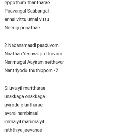
eppothum thantharae
Paavangal Saabangal
ennai vittu unnai vittu
Neengi ponathae
2.Nadanamaadi paaduvom
Naathan Yesuvai pottruvom
Nanmaigal Aayiram seithavar
Nantriyodu thuthippom -2
Siluvaiyil maritharae
unakkaga enakkaga
uyirodu eluntharae
avarai nambinaal
immaiyil marumaiyil
niththiya jeevanae