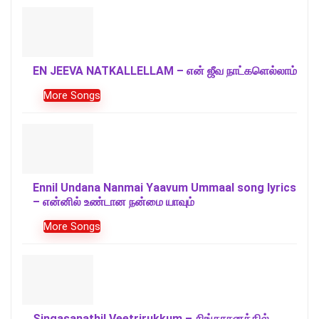
EN JEEVA NATKALLELLAM – என் ஜீவ நாட்களெல்லாம்
More Songs
Ennil Undana Nanmai Yaavum Ummaal song lyrics
– என்னில் உண்டான நன்மை யாவும்
More Songs
Singasanathil Veetrirukkum – சிங்காசனத்தில்