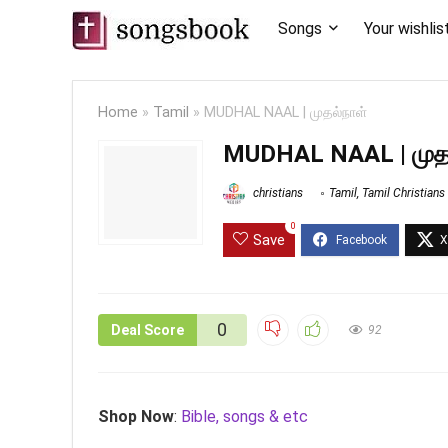
Songs
Your wishlis
Home
»
Tamil
»
MUDHAL NAAL | முதல்நாள்
MUDHAL NAAL | முத
christians
Tamil
,
Tamil Christian
0
Save
0
Deal Score
92
Shop Now
:
Bible, songs & etc