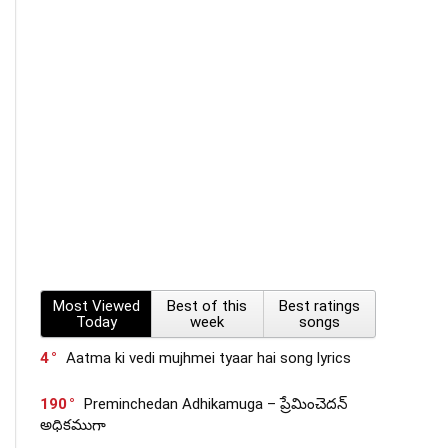
Most Viewed
Best of this
Best ratings
Today
week
songs
4
Aatma ki vedi mujhmei tyaar hai song lyrics
190
Preminchedan Adhikamuga – ప్రేమించెదన్
అధికముగా