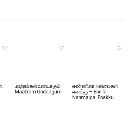
ல –
மாற்றங்கள் உண்டாகும் –
எண்ணிலா நன்மைகள்
Maatram Undaagum
எனக்கு – Ennila
Nanmaigal Enakku