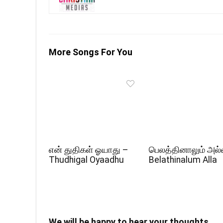
More Songs For You
என் துதிகள் ஓயாது –
பெலத்தினாலும் அல்
Thudhigal Oyaadhu
Belathinalum Alla
We will be happy to hear your thoughts