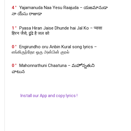
4
Yajamanuda Naa Yesu Raajuda – యజమానుడా
నా యేసు రాజుడా
1
Pyasa Hiran Jaise Dhunde hai Jal Ko – प्यासा
हिरन जैसे, ढूंढे है जल को
0
Engirundho oru Anbin Kural song lyrics –
எங்கிருந்தோ ஒரு அன்பின் குரல்
0
Mahonnathuni Chaatuna – మహోన్నతుని
చాటున
Install our App and copy lyrics !