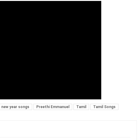
new year songs
Preethi Emmanuel
Tamil
Tamil Songs