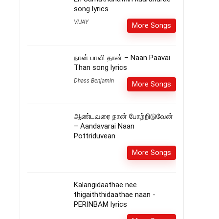
song lyrics
VIJAY
More Songs
நான் பாவி தான் – Naan Paavai
Than song lyrics
Dhass Benjamin
More Songs
ஆண்டவரை நான் போற்றிடுவேன்
– Aandavarai Naan
Pottriduvean
More Songs
Kalangidaathae nee
thigaiththidaathae naan -
PERINBAM lyrics