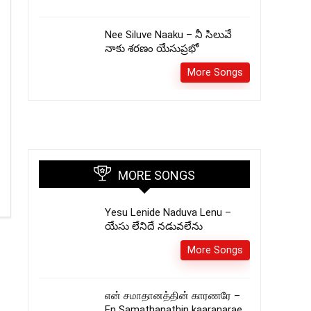
Nee Siluve Naaku – నీ సిలువే
నాకు శరణం యేసుప్రభో
More Songs
MORE SONGS
Yesu Lenide Naduva Lenu –
యేసు లేనిదే నడువలేను
More Songs
என் சமாதானத்தின் காரணரே –
En Samathanathin kaaranarae