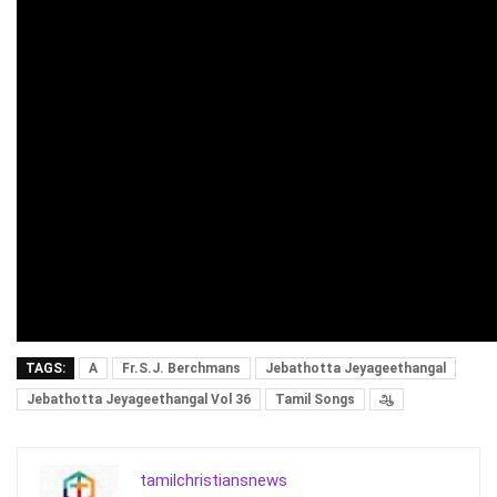
TAGS:
A
Fr.S.J. Berchmans
Jebathotta Jeyageethangal
Jebathotta Jeyageethangal Vol 36
Tamil Songs
ஆ
tamilchristiansnews