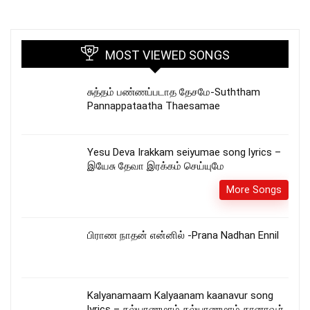
MOST VIEWED SONGS
சுத்தம் பண்ணப்படாத தேசமே-Suththam
Pannappataatha Thaesamae
Yesu Deva Irakkam seiyumae song lyrics –
இயேசு தேவா இரக்கம் செய்யுமே
More Songs
பிராண நாதன் என்னில் -Prana Nadhan Ennil
Kalyanamaam Kalyaanam kaanavur song
lyrics – கல்யாணமாம் கல்யாணமாம் கானாவூர்