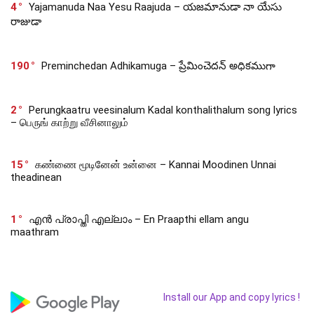
4
Yajamanuda Naa Yesu Raajuda – యజమానుడా నా యేసు
రాజుడా
190
Preminchedan Adhikamuga – ప్రేమించెదన్ అధికముగా
2
Perungkaatru veesinalum Kadal konthalithalum song lyrics
– பெருங் காற்று வீசினாலும்
15
கண்ணை மூடினேன் உன்னை – Kannai Moodinen Unnai
theadinean
1
എൻ പ്രാപ്തി എല്ലാം – En Praapthi ellam angu
maathram
Install our App and copy lyrics !