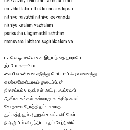
nee aazhiyil vilunthittalum settrinil
muzhkittalum thukki unnai edupen
nithiya rajyathil nithiya jeevanodu
nithiya kaalam vazhalam
parisutha ulagamathil aththan
manavarail nitham sugithidalam va
மகனே ஓ மகளே உன் இதயத்தை தாராயோ
இப்போ தாராயோ
கையில் உன்னை எடுத்து மெய்யாய் அரவணைத்து
கண்ணீர்கள்யாவும் துடைப்பேன்
நீ செய்யும் ஜெபங்கள் கேட்டு பெய்வேன்
ஆசீர்வாதங்கள் தள்ளாது காத்திடுவேன்
சோதனை நேரத்திலும் மாளாத
துக்கத்திலும் ஆறுதல் உனக்களிப்பேன்
நீ ஆழியில் விழுந்திட்டாலும் சேற்றினில்