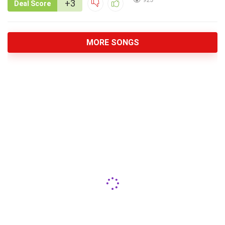
923
+3
Deal Score
MORE SONGS