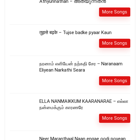
Athyunnathan – അത്യുന്നതൻ
More Songs
तुझसे बढ़के – Tujse badke pyaar Kaun
More Songs
நரனாம் எளியேன் நற்கதி சேர – Naranaam
Eliyean Narkathi Seara
More Songs
ELLA NANMAIKKUM KAARANARAE – எல்லா
நன்மைக்கும் காரணரே
More Songs
Neer Maranthaal Naan engae oodi povean