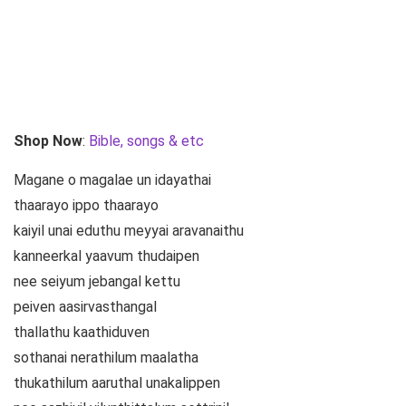
Shop Now
:
Bible, songs & etc
Magane o magalae un idayathai
thaarayo ippo thaarayo
kaiyil unai eduthu meyyai aravanaithu
kanneerkal yaavum thudaipen
nee seiyum jebangal kettu
peiven aasirvasthangal
thallathu kaathiduven
sothanai nerathilum maalatha
thukathilum aaruthal unakalippen