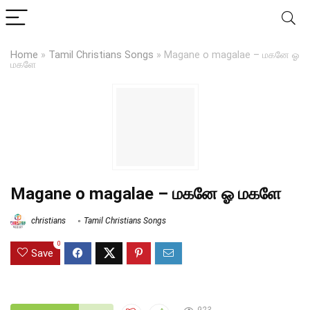
Home
»
Tamil Christians Songs
»
Magane o magalae – மகனே ஓ
மகளே
Magane o magalae – மகனே ஓ மகளே
christians
Tamil Christians Songs
0
Save