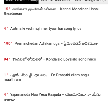
15
கண்ணை மூடினேன் உன்னை – Kannai Moodinen Unnai
theadinean
4
Aatma ki vedi mujhmei tyaar hai song lyrics
190
Preminchedan Adhikamuga – ప్రేమించెదన్ అధికముగా
94
కొండలలో లోయలలో – Kondalalo Loyalalo song lyrics
1
എൻ പ്രാപ്തി എല്ലാം – En Praapthi ellam angu
maathram
4
Yajamanuda Naa Yesu Raajuda – యజమానుడా నా యేసు
రాజుడా