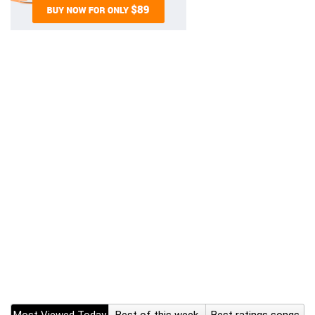
Most Viewed Today
Best of this week
Best ratings songs