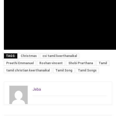
TAGS:
Christmas
csi tamil keerthanaikal
Preethi Emmanuel
Roshan vincent
Shobi Prarthana
Tamil
tamil christian keerthanaikal
Tamil Song
Tamil Songs
Jeba