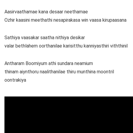
Aasirvaathamae kana desaar neethamae
Ozhir kaasini meethathi nesapirakasa win vaasa kirupaasana
Sathiya vaasakar saatha nithiya desikar
valar bethlahem oorthanilae karisitthu kanniyasthiri viththinil
Antharam Boomiyum athi sundara neamium
thinam aiynthoru naalithanilae thiru munthina moontril
oontrakiya