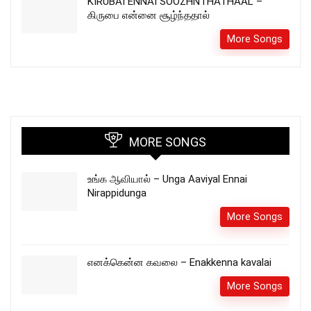
KIRUBAI ENNAI SOOZHNTHATHAAL –
கிருபை என்னை சூழ்ந்ததால்
More Songs
MORE SONGS
உங்க ஆவியால் – Unga Aaviyal Ennai
Nirappidunga
More Songs
எனக்கென்ன கவலை – Enakkenna kavalai
More Songs