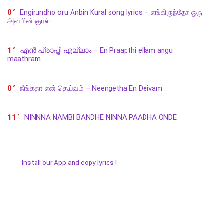
0
Engirundho oru Anbin Kural song lyrics – எங்கிருந்தோ ஒரு
அன்பின் குரல்
1
എൻ പ്രാപ്തി എല്ലാം – En Praapthi ellam angu
maathram
0
நீங்கதா என் தெய்வம் – Neengetha En Deivam
11
NINNNA NAMBI BANDHE NINNA PAADHA ONDE
Install our App and copy lyrics !