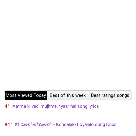
Most Viewed Today
Best of this week
Best ratings songs
4
Aatma ki vedi mujhmei tyaar hai song lyrics
94
కొండలలో లోయలలో – Kondalalo Loyalalo song lyrics