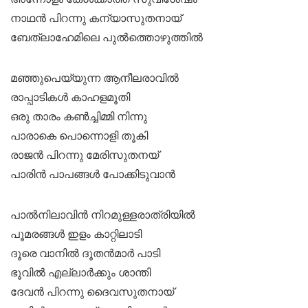
നാഥൻ പിറന്നു കന്യാസുതനായ്‌
ബേത്‌ലാഹേമിലെ പുൽത്തൊഴുത്തിൽ
മഞ്ഞുപെയ്യുന്ന ആനീലരാവിൽ
രാപ്പാടികൾ കാഹളമൂതി
ഒരു താരം കൺച്ചിമ്മി നിന്നു
പാരാകെ പൊന്നൊളി തൂകി
രാജൻ പിറന്നു മേരിസുതനയ്‌
പാരിൻ പാപങ്ങൾ പോക്കിടുവാൻ
പാൽനിലാവിൻ നിറമുള്ളരാത്രിയിൽ
പൂമരങ്ങൾ ഇളം കാറ്റിലാടി
ദൂരെ വാനിൽ ദൂതൻമാർ പാടി
ഭൂവിൽ എല്ലാർക്കും ശാന്തി
ദേവൻ പിറന്നു ദൈവസുതനായ്‌