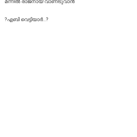
മന്നിൽ രാജനായ്‌ വാണിടുവാൻ
?എബി വെട്ടിയാർ…?