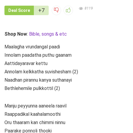
8119
+7
Deal Score
Shop Now
:
Bible, songs & etc
Maalagha vrundangal paadi
Innolam paadatha puthu gaanam
Aattidayaravar kettu
Annolam kelkkatha suvishesham (2)
Naadhan pirannu kanya suthanayi
Bethlehemile pulkkottil (2)
Manju peyyunna aaneela raavil
Raappadikal kaahalamoothi
Oru thaaram kan chimmi ninnu
Paarake ponnoli thooki