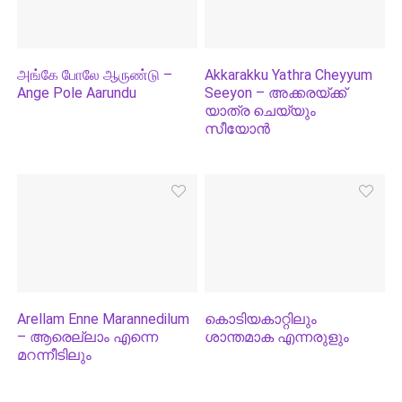
அங்கே போலே ஆருண்டு –
Akkarakku Yathra Cheyyum
Ange Pole Aarundu
Seeyon – അക്കരയ്‌ക്ക്
യാത്ര ചെയ്യും
സീയോന്‍
Arellam Enne Marannedilum
കൊടിയകാറ്റിലും
– ആരെല്ലാം എന്നെ
ശാന്തമാക എന്നരുളും
മറന്നീടിലും