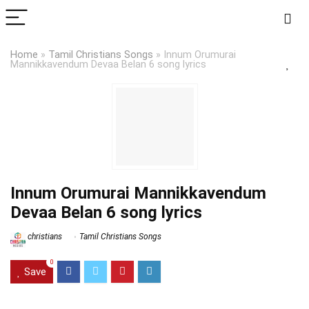
Home
»
Tamil Christians Songs
»
Innum Orumurai
Mannikkavendum Devaa Belan 6 song lyrics
Innum Orumurai Mannikkavendum
Devaa Belan 6 song lyrics
christians
Tamil Christians Songs
0
Save