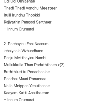
Odi Odi Olinjaenae
Thedi Thedi Vandhu Meetteer
Irulil Irundhu Thookki
Rajiyathin Pangaai Sertheer
– Innum Orumurai
2. Pachayinu Enni Naanum
ichaiyaala Vizhundhaen
Panju Metthayinu Nambi
Mullukkulla Than Paduththaen x(2)
Buththikettu Ponadhaalae
Paadhai Maari Ponaenae
Nalla Meippan Yesuthanae
Kaayam Katti Anaitheerae
– Innum Orumurai