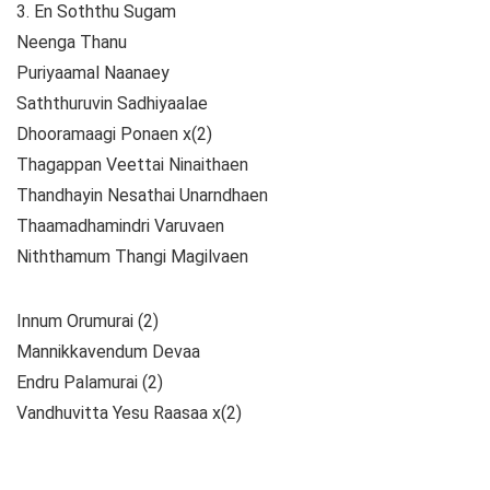
3. En Soththu Sugam
Neenga Thanu
Puriyaamal Naanaey
Saththuruvin Sadhiyaalae
Dhooramaagi Ponaen x(2)
Thagappan Veettai Ninaithaen
Thandhayin Nesathai Unarndhaen
Thaamadhamindri Varuvaen
Niththamum Thangi Magilvaen
Innum Orumurai (2)
Mannikkavendum Devaa
Endru Palamurai (2)
Vandhuvitta Yesu Raasaa x(2)