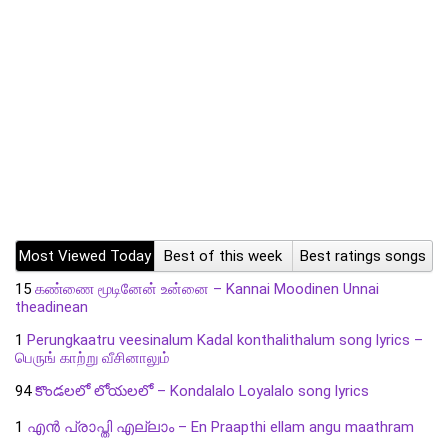
Most Viewed Today
Best of this week
Best ratings songs
15
கண்ணை மூடினேன் உன்னை – Kannai Moodinen Unnai
theadinean
1
Perungkaatru veesinalum Kadal konthalithalum song lyrics –
பெருங் காற்று வீசினாலும்
94
కొండలలో లోయలలో – Kondalalo Loyalalo song lyrics
1
എൻ പ്രാപ്തി എല്ലാം – En Praapthi ellam angu maathram