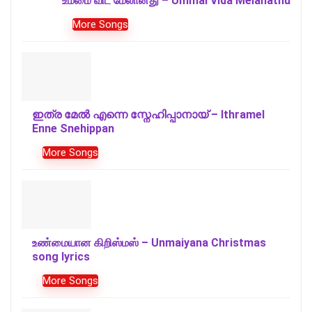
உம்மை விட மேலானது – Ummai Vida Melanathu
More Songs
ഇത്ര മേൽ എന്നെ സ്നേഹിപ്പാനായ് – Ithramel
Enne Snehippan
More Songs
உண்மையான கிறிஸ்மஸ் – Unmaiyana Christmas
song lyrics
More Songs