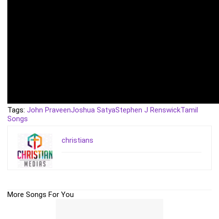
Tags:
John Praveen
Joshua Satya
Stephen J Renswick
Tamil
Songs
christians
More Songs For You