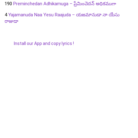
190
Preminchedan Adhikamuga – ప్రేమించెదన్ అధికముగా
4
Yajamanuda Naa Yesu Raajuda – యజమానుడా నా యేసు
రాజుడా
Install our App and copy lyrics !