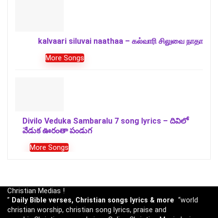
kalvaari siluvai naathaa – கல்வாரி சிலுவை நாதா
More Songs
Divilo Veduka Sambaralu 7 song lyrics – దివిలో
వేడుక ఊరంతా పండుగ
More Songs
Christian Medias !
”
Daily Bible verses, Christian songs lyrics & more
“world
christian worship, christian song lyrics, praise and