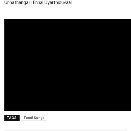
Unnathangalil Ennai Uyarthiduvaar
TAGS:
Tamil Songs