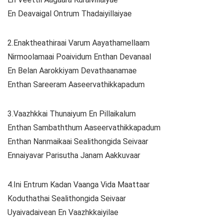
En Deavaigal Ontrum Thadaiyillaiyae
2.Enaktheathiraai Varum Aayathamellaam
Nirmoolamaai Poaividum Enthan Devanaal
En Belan Aarokkiyam Devathaanamae
Enthan Sareeram Aaseervathikkapadum
3.Vaazhkkai Thunaiyum En Pillaikalum
Enthan Sambaththum Aaseervathikkapadum
Enthan Nanmaikaai Sealithongida Seivaar
Ennaiyavar Parisutha Janam Aakkuvaar
4.Ini Entrum Kadan Vaanga Vida Maattaar
Koduthathai Sealithongida Seivaar
Uyaivadaivean En Vaazhkkaiyilae