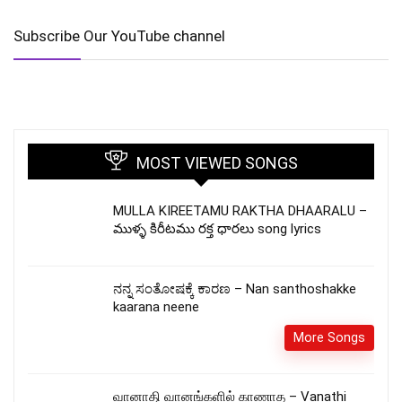
Subscribe Our YouTube channel
MOST VIEWED SONGS
MULLA KIREETAMU RAKTHA DHAARALU –
ముళ్ళ కిరీటము రక్త ధారలు song lyrics
ನನ್ನ ಸಂತೋಷಕ್ಕೆ ಕಾರಣ – Nan santhoshakke
kaarana neene
More Songs
வானாதி வானங்களில் காணாத – Vanathi