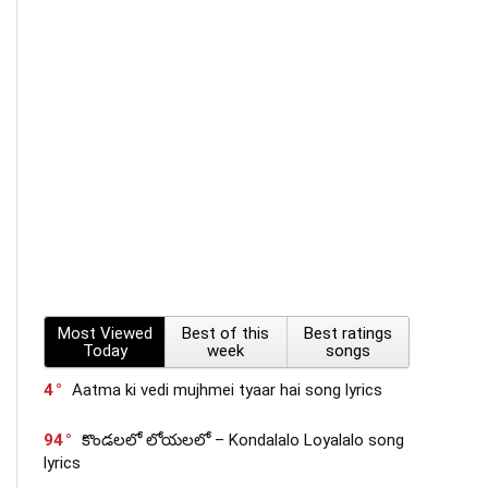
Most Viewed
Best of this
Best ratings
Today
week
songs
4
Aatma ki vedi mujhmei tyaar hai song lyrics
94
కొండలలో లోయలలో – Kondalalo Loyalalo song
lyrics