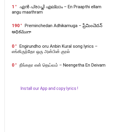
1
എൻ പ്രാപ്തി എല്ലാം – En Praapthi ellam
angu maathram
190
Preminchedan Adhikamuga – ప్రేమించెదన్
అధికముగా
0
Engirundho oru Anbin Kural song lyrics –
எங்கிருந்தோ ஒரு அன்பின் குரல்
0
நீங்கதா என் தெய்வம் – Neengetha En Deivam
Install our App and copy lyrics !