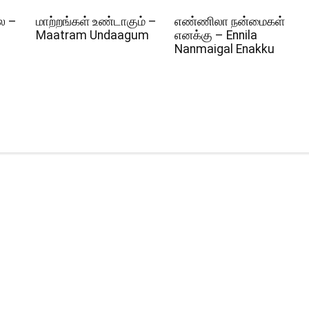
ல –
மாற்றங்கள் உண்டாகும் –
எண்ணிலா நன்மைகள்
Maatram Undaagum
எனக்கு – Ennila
Nanmaigal Enakku