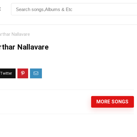
t
arthar Nallavare
rthar Nallavare
MORE SONGS