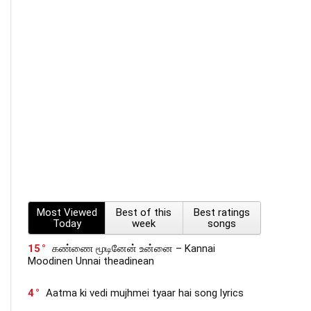
Most Viewed
Best of this
Best ratings
Today
week
songs
15
கண்ணை மூடினேன் உன்னை – Kannai
Moodinen Unnai theadinean
4
Aatma ki vedi mujhmei tyaar hai song lyrics