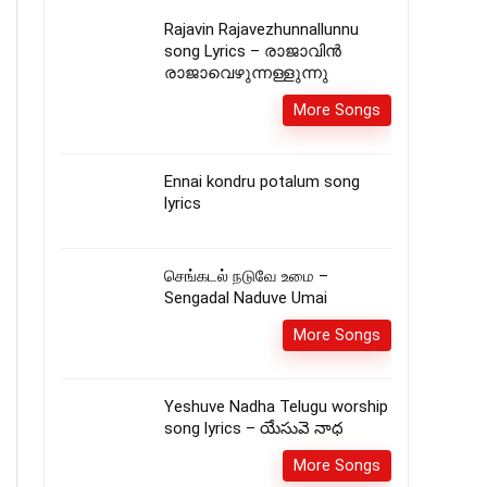
Rajavin Rajavezhunnallunnu
song Lyrics – രാജാവിന്‍
രാജാവെഴുന്നള്ളുന്നു
More Songs
Ennai kondru potalum song
lyrics
செங்கடல் நடுவே உமை –
Sengadal Naduve Umai
More Songs
Yeshuve Nadha Telugu worship
song lyrics – యేసువె నాధ
More Songs