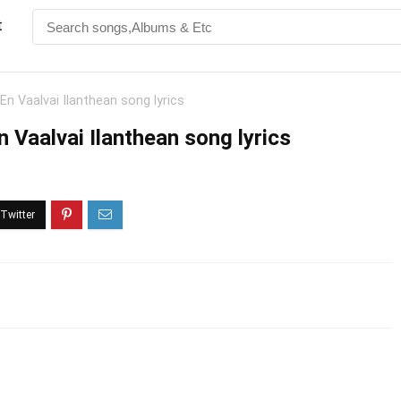
t
n Vaalvai Ilanthean song lyrics
 Vaalvai Ilanthean song lyrics