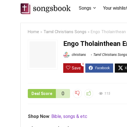
Songs
Your wishlis
Home
»
Tamil Christians Songs
»
Engo Tholainthean E
Engo Tholainthean En
christians
Tamil Christians Songs
0
Save
0
Deal Score
115
Shop Now
:
Bible, songs & etc