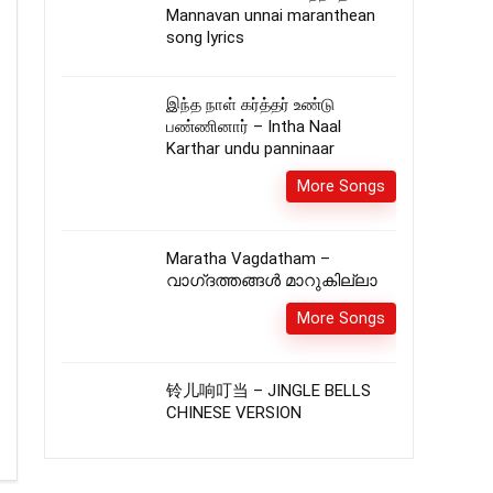
Mannavan unnai maranthean
song lyrics
இந்த நாள் கர்த்தர் உண்டு
பண்ணினார் – Intha Naal
Karthar undu panninaar
More Songs
Maratha Vagdatham –
വാഗ്‌ദത്തങ്ങൾ മാറുകില്ലാ
More Songs
铃儿响叮当 – JINGLE BELLS
CHINESE VERSION