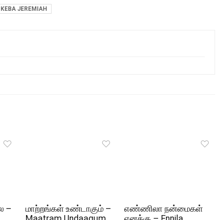
KEBA JEREMIAH
ல –
மாற்றங்கள் உண்டாகும் –
எண்ணிலா நன்மைகள்
Maatram Undaagum
எனக்கு – Ennila