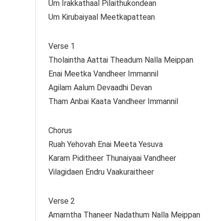
Um Irakkathaal Pilaithukondean
Um Kirubaiyaal Meetkapattean
Verse 1
Tholaintha Aattai Theadum Nalla Meippan
Enai Meetka Vandheer Immannil
Agilam Aalum Devaadhi Devan
Tham Anbai Kaata Vandheer Immannil
Chorus
Ruah Yehovah Enai Meeta Yesuva
Karam Piditheer Thunaiyaai Vandheer
Vilagidaen Endru Vaakuraitheer
Verse 2
Amarntha Thaneer Nadathum Nalla Meippan