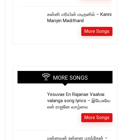
கன்னி மரியின் மடிதனில் – Kanni
Mariyin Madithanil
More Songs
MORE SONGS
Yesuvae En Rajanae Vaalvai
valanga song lyrics – இயேசுவே
என் ராஐனே வாழ்வை
More Songs
மன்னவன் உன்னை மறந்தேன் –