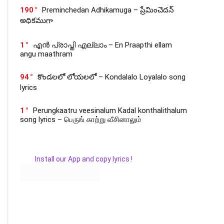
190
Preminchedan Adhikamuga – ప్రేమించెదన్
అధికముగా
1
എൻ പ്രാപ്തി എല്ലാം – En Praapthi ellam
angu maathram
94
కొండలలో లోయలలో – Kondalalo Loyalalo song
lyrics
1
Perungkaatru veesinalum Kadal konthalithalum
song lyrics – பெருங் காற்று வீசினாலும்
Install our App and copy lyrics !