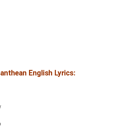
lanthean English Lyrics:
r
n