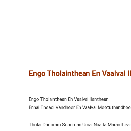
Engo Tholainthean En Vaalvai I
Engo Tholainthean En Vaalvai Ilanthean
Ennai Theadi Vandheer En Vaalvai Meetuthandhee
Tholai Dhooram Sendrean Umai Naada Maranthea