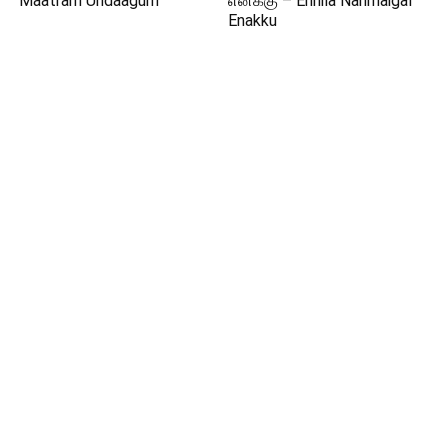
Maatram Undaagum
எனக்கு – Ennila Nanmaigal
Enakku