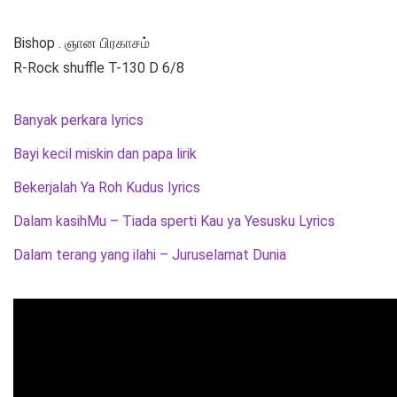
Bishop . ஞான பிரகாசம்
R-Rock shuffle T-130 D 6/8
Banyak perkara lyrics
Bayi kecil miskin dan papa lirik
Bekerjalah Ya Roh Kudus lyrics
Dalam kasihMu – Tiada sperti Kau ya Yesusku Lyrics
Dalam terang yang ilahi – Juruselamat Dunia