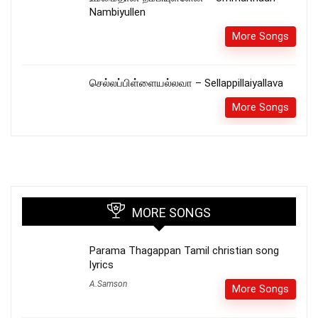
Nambiyullen
More Songs
செல்லப்பிள்ளையல்லவா – Sellappillaiyallava
More Songs
MORE SONGS
Parama Thagappan Tamil christian song
lyrics
A.Samson
More Songs