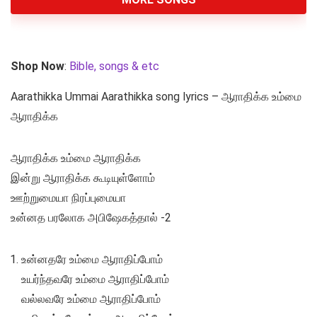
Shop Now
:
Bible, songs & etc
Aarathikka Ummai Aarathikka song lyrics – ஆராதிக்க உம்மை
ஆராதிக்க
ஆராதிக்க உம்மை ஆராதிக்க
இன்று ஆராதிக்க கூடியுள்ளோம்
ஊற்றுமையா நிரப்புமையா
உன்னத பரலோக அபிஷேகத்தால் -2
உன்னதரே உம்மை ஆராதிப்போம்
உயர்ந்தவரே உம்மை ஆராதிப்போம்
வல்லவரே உம்மை ஆராதிப்போம்