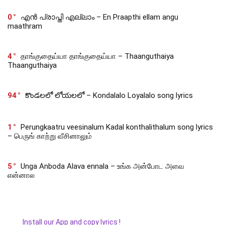
0
എൻ പ്രാപ്തി എല്ലാം – En Praapthi ellam angu
maathram
4
தாங்குதைய்யா தாங்குதைய்யா – Thaanguthaiya
Thaanguthaiya
94
కొండలలో లోయలలో – Kondalalo Loyalalo song lyrics
1
Perungkaatru veesinalum Kadal konthalithalum song lyrics
– பெருங் காற்று வீசினாலும்
5
Unga Anboda Alava ennala – உங்க அன்போட அளவ
என்னால
Install our App and copy lyrics !