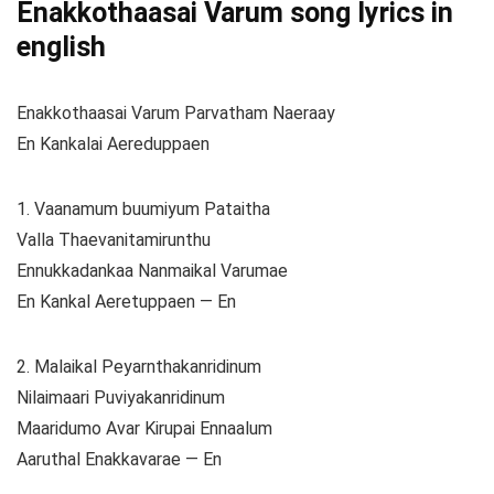
Enakkothaasai Varum song lyrics in
english
Enakkothaasai Varum Parvatham Naeraay
En Kankalai Aereduppaen
1. Vaanamum buumiyum Pataitha
Valla Thaevanitamirunthu
Ennukkadankaa Nanmaikal Varumae
En Kankal Aeretuppaen — En
2. Malaikal Peyarnthakanridinum
Nilaimaari Puviyakanridinum
Maaridumo Avar Kirupai Ennaalum
Aaruthal Enakkavarae — En