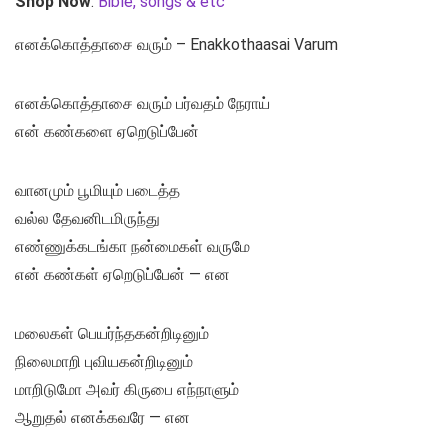
Shop Now
:
Bible, songs & etc
எனக்கொத்தாசை வரும் – Enakkothaasai Varum
எனக்கொத்தாசை வரும் பர்வதம் நேராய்
என் கண்களை ஏறெடுப்பேன்
வானமும் பூமியும் படைத்த
வல்ல தேவனிடமிருந்து
எண்ணுக்கடங்கா நன்மைகள் வருமே
என் கண்கள் ஏறெடுப்பேன் — என
மலைகள் பெயர்ந்தகன்றிடினும்
நிலைமாறி புவியகன்றிடினும்
மாறிடுமோ அவர் கிருபை எந்நாளும்
ஆறுதல் எனக்கவரே — என