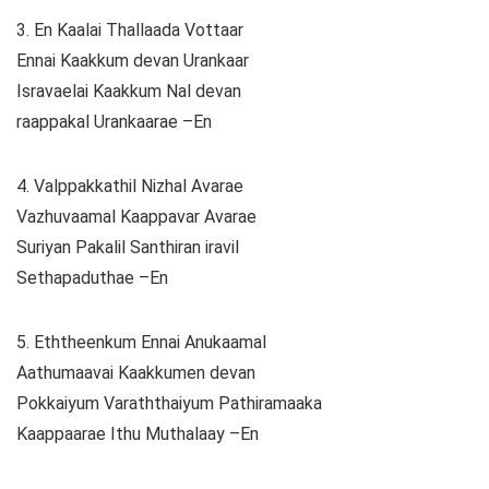
3. En Kaalai Thallaada Vottaar
Ennai Kaakkum devan Urankaar
Isravaelai Kaakkum Nal devan
raappakal Urankaarae –En
4. Valppakkathil Nizhal Avarae
Vazhuvaamal Kaappavar Avarae
Suriyan Pakalil Santhiran iravil
Sethapaduthae –En
5. Eththeenkum Ennai Anukaamal
Aathumaavai Kaakkumen devan
Pokkaiyum Varaththaiyum Pathiramaaka
Kaappaarae Ithu Muthalaay –En