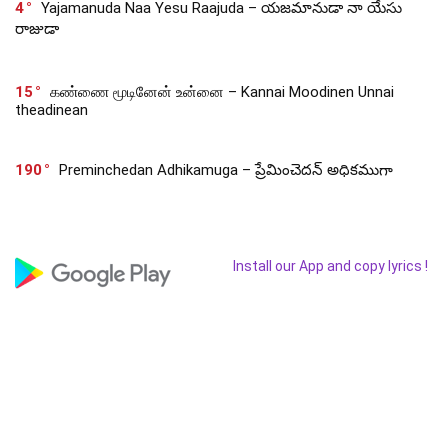
4
Yajamanuda Naa Yesu Raajuda – యజమానుడా నా యేసు
రాజుడా
15
கண்ணை மூடினேன் உன்னை – Kannai Moodinen Unnai
theadinean
190
Preminchedan Adhikamuga – ప్రేమించెదన్ అధికముగా
Install our App and copy lyrics !