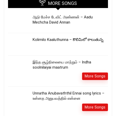
MORE SONGS
ஆடு மேச்ச டேவிட் அண்ணன் – Aadu
Mechcha David Annan
Kolimilo Kaaluthunna – కొలిమిలో కాలుతున్న
இந்த சூழ்நிலையை மாற்றும் – Indha
soolnilaiyai maatrum
More Songs
Unnatha Anubavaththil Ennai song lyrics –
உன்னத அனுபவத்தில் என்னை
More Songs