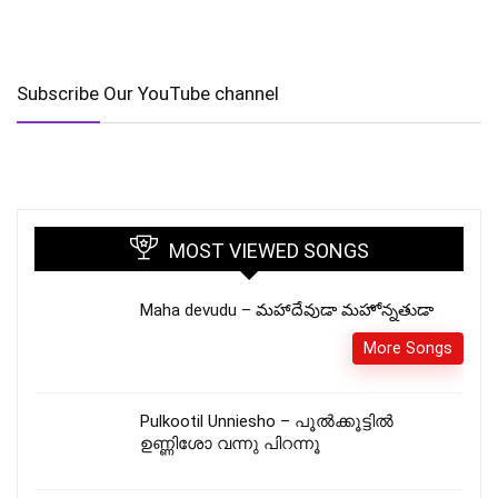
Subscribe Our YouTube channel
MOST VIEWED SONGS
Maha devudu – మహాదేవుడా మహోన్నతుడా
More Songs
Pulkootil Unniesho – പൂൽക്കൂട്ടിൽ
ഉണ്ണിശോ വന്നു പിറന്നൂ