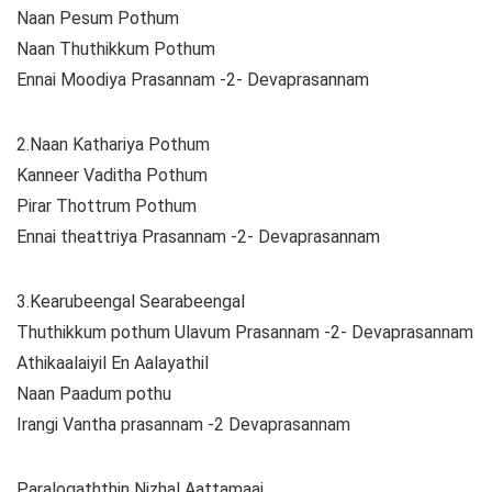
Naan Pesum Pothum
Naan Thuthikkum Pothum
Ennai Moodiya Prasannam -2- Devaprasannam
2.Naan Kathariya Pothum
Kanneer Vaditha Pothum
Pirar Thottrum Pothum
Ennai theattriya Prasannam -2- Devaprasannam
3.Kearubeengal Searabeengal
Thuthikkum pothum Ulavum Prasannam -2- Devaprasannam
Athikaalaiyil En Aalayathil
Naan Paadum pothu
Irangi Vantha prasannam -2 Devaprasannam
Paralogaththin Nizhal Aattamaai