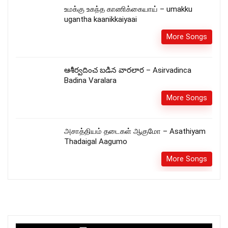
உமக்கு உகந்த காணிக்கையாய் – umakku
ugantha kaanikkaiyaai
More Songs
ఆశీర్వదించ బడిన వారలార – Asirvadinca
Badina Varalara
More Songs
அசாத்தியம் தடைகள் ஆகுமோ – Asathiyam
Thadaigal Aagumo
More Songs