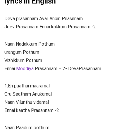
lyrics in English
Deva prasannam Avar Anbin Pirasnnam
Jeev Prasannam Ennai kakkum Prasannam -2
Naan Nadakkum Pothum
urangum Pothum
Vizhikkum Pothum
Ennai
Moodiya
Prasannam – 2- DevaPrasannam
1.En paathai maaramal
Oru Seatham Anukamal
Naan Vilunthu vidamal
Ennai kaatha Prasannam -2
Naan Paadum pothum