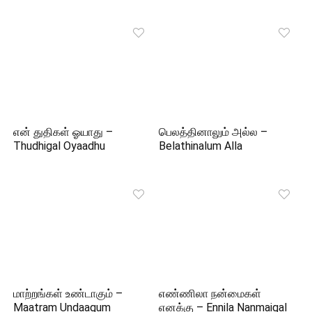
என் துதிகள் ஓயாது –
பெலத்தினாலும் அல்ல –
Thudhigal Oyaadhu
Belathinalum Alla
மாற்றங்கள் உண்டாகும் –
எண்ணிலா நன்மைகள்
Maatram Undaagum
எனக்கு – Ennila Nanmaigal