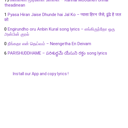
theadinean
1
Pyasa Hiran Jaise Dhunde hai Jal Ko – प्यासा हिरन जैसे, ढूंढे है जल
को
0
Engirundho oru Anbin Kural song lyrics – எங்கிருந்தோ ஒரு
அன்பின் குரல்
0
நீங்கதா என் தெய்வம் – Neengetha En Deivam
6
PARISHUDDHAME – పరిశుద్ధమే యేసుని రక్తం song lyrics
Install our App and copy lyrics !