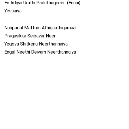
En Adiyai Uruthi Paduthugireer (Ennai)
Yessaiya
Nanpagal Mattum Athigaathigamaai
Pragasikka Seibavar Neer
Yegova Shitkenu Neerthannaiya
Engal Neethi Deivam Neerthannaiya