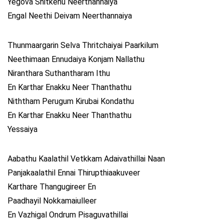
Yegova Shitkenu Neerthannaiya
Engal Neethi Deivam Neerthannaiya
Thunmaargarin Selva Thritchaiyai Paarkilum
Neethimaan Ennudaiya Konjam Nallathu
Niranthara Suthantharam Ithu
En Karthar Enakku Neer Thanthathu
Niththam Perugum Kirubai Kondathu
En Karthar Enakku Neer Thanthathu
Yessaiya
Aabathu Kaalathil Vetkkam Adaivathillai Naan
Panjakaalathil Ennai Thirupthiaakuveer
Karthare Thangugireer En
Paadhayil Nokkamaiulleer
En Vazhigal Ondrum Pisaguvathillai