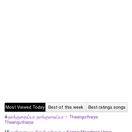
Most Viewed Today
Best of this week
Best ratings songs
4
தாங்குதைய்யா தாங்குதைய்யா – Thaanguthaiya
Thaanguthaiya
15
கண்ணை மூடினேன் உன்னை – Kannai Moodinen Unnai