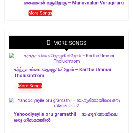
மனவாளன் வருகிறாரு – Manavaalan Varugiraru
More Songs
MORE SONGS
கர்த்தா உம்மை தொழுகின்றோம் – Kartha Ummai
Tholukintrom
More Songs
Yahoodiyayile oru gramathil – യഹൂദിയായിലെ
ഒരു ഗ്രാമത്തില്‍