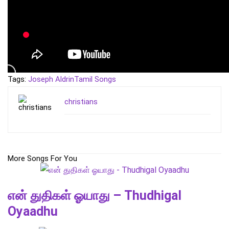
Tags:
Joseph Aldrin
Tamil Songs
christians
More Songs For You
என் துதிகள் ஓயாது – Thudhigal
Oyaadhu