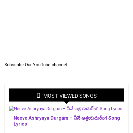
Subscribe Our YouTube channel
MOST VIEWED SONGS
Neeve Ashryaya Durgam – నీవే ఆశ్రయదుర్ంగ Song
Lyrics