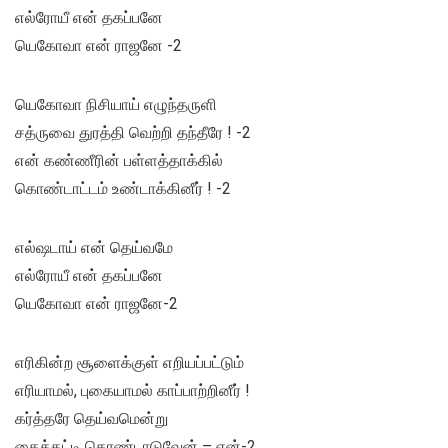
எல்ரோயீ என் தகப்பனே
யெகோவா என் ராஜனே -2
யெகோவா நிசியாய் எழுந்தருளி
சத்ருவை துரத்தி வெற்றி தந்தீரே ! -2
என் கண்ணீரின் பள்ளத்தாக்கில்
கொண்டாட்டம் உண்டாக்கினீர் ! -2
எல்ஷடாய் என் தெய்வமே
எல்ரோயீ என் தகப்பனே
யெகோவா என் ராஜனே-2
எரிகின்ற சூளைக்குள் எறியப்பட்டும்
எரியாமல், புகையாமல் காப்பாற்றினீர் !
கர்த்தரே தெய்வமென்று
கைத்தட்டி கொண்டாடுவேன் – என்-2