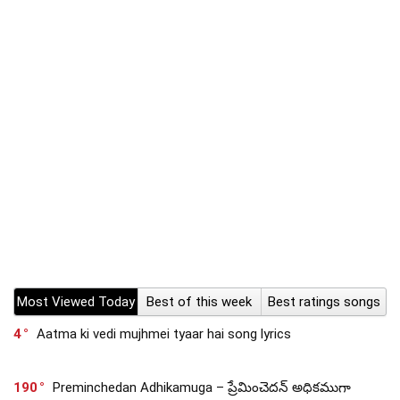
Most Viewed Today
Best of this week
Best ratings songs
4
Aatma ki vedi mujhmei tyaar hai song lyrics
190
Preminchedan Adhikamuga – ప్రేమించెదన్ అధికముగా