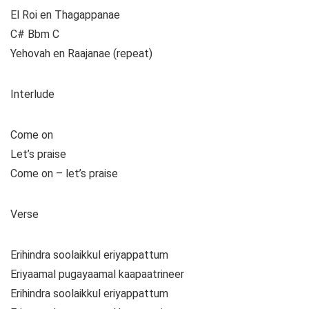
El Roi en Thagappanae
C# Bbm C
Yehovah en Raajanae (repeat)
Interlude
Come on
Let’s praise
Come on – let’s praise
Verse
Erihindra soolaikkul eriyappattum
Eriyaamal pugayaamal kaapaatrineer
Erihindra soolaikkul eriyappattum