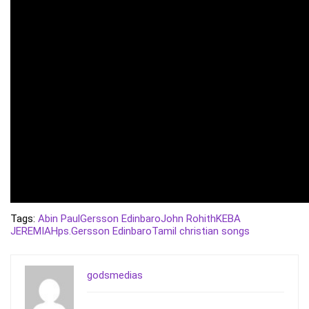
Tags:
Abin Paul
Gersson Edinbaro
John Rohith
KEBA
JEREMIAH
ps.Gersson Edinbaro
Tamil christian songs
godsmedias