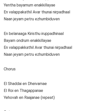
Yentha bayamum enakkillayae
En valappakathil Avar thunai nirpadhaal
Naan jeyam petru ezhumbiduven
En belanaaga Kiristhu iruppadhinaal
Bayam ondrum enakkillayae
En valappakkathil Avar thunai nirpadhaal
Naan jeyam petru ezhumbiduven
Chorus
El Shaddai en Dheivamae
El Roi en Thagappanae
Yehovah en Raajanae (repeat)