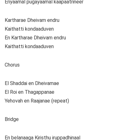
Eriyaamal pugayaamal kaapaatrineer
Kartharae Dheivam endru
Kaithatti kondaaduven
En Kartharae Dheivam endru
Kaithatti kondaaduven
Chorus
El Shaddai en Dheivamae
El Roi en Thagappanae
Yehovah en Raajanae (repeat)
Bridge
En belanaaga Kiristhu iruppadhinaal