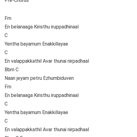
Pre-Chorus
Fm
En belanaaga Kiristhu iruppadhinaal
C
Yentha bayamum Enakkillayae
C
En valappakkathil Avar thunai nirpadhaal
Bbm C
Naan jeyam petru Ezhumbiduven
Fm
En belanaaga Kiristhu iruppadhinaal
C
Yentha bayamum Enakkillayae
C
En valappakkathil Avar thunai nirpadhaal