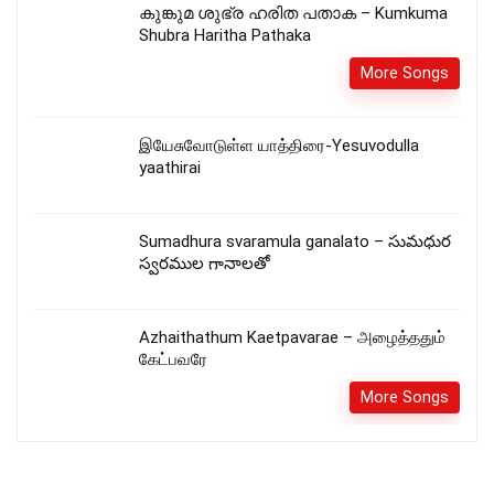
കുങ്കുമ ശുഭ്ര ഹരിത പതാക – Kumkuma
Shubra Haritha Pathaka
More Songs
இயேசுவோடுள்ள யாத்திரை-Yesuvodulla
yaathirai
Sumadhura svaramula ganalato – సుమధుర
స్వరముల గానాలతో
Azhaithathum Kaetpavarae – அழைத்ததும்
கேட்பவரே
More Songs