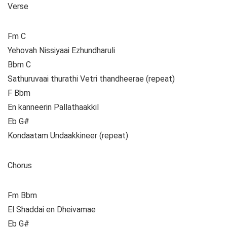
Verse
Fm C
Yehovah Nissiyaai Ezhundharuli
Bbm C
Sathuruvaai thurathi Vetri thandheerae (repeat)
F Bbm
En kanneerin Pallathaakkil
Eb G#
Kondaatam Undaakkineer (repeat)
Chorus
Fm Bbm
El Shaddai en Dheivamae
Eb G#