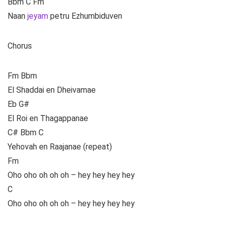
Bbm C Fm
Naan
jeyam
petru Ezhumbiduven
Chorus
Fm Bbm
El Shaddai en Dheivamae
Eb G#
El Roi en Thagappanae
C# Bbm C
Yehovah en Raajanae (repeat)
Fm
Oho oho oh oh oh – hey hey hey hey
C
Oho oho oh oh oh – hey hey hey hey