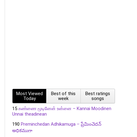
Most Viewed
Best of this
Best ratings
Today
week
songs
15
கண்ணை மூடினேன் உன்னை – Kannai Moodinen
Unnai theadinean
190
Preminchedan Adhikamuga – ప్రేమించెదన్
అధికముగా