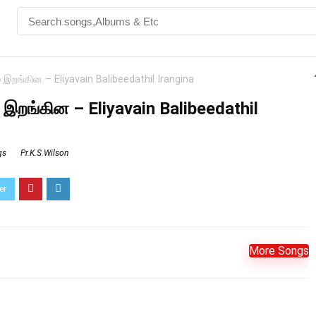
ல் இறங்கின – Eliyavain Balibeedathil Irangina
் இறங்கின – Eliyavain Balibeedathil
gs
Pr.K.S.Wilson
More Songs