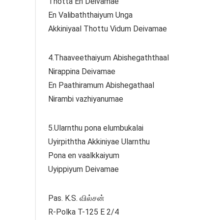
Thotta En Deivamae
En Valibaththaiyum Unga
Akkiniyaal Thottu Vidum Deivamae
4.Thaaveethaiyum Abishegaththaal
Nirappina Deivamae
En Paathiramum Abishegathaal
Nirambi vazhiyanumae
5.Ularnthu pona elumbukalai
Uyirpiththa Akkiniyae Ularnthu
Pona en vaalkkaiyum
Uyippiyum Deivamae
Pas. K.S. வில்சன்
R-Polka T-125 E 2/4