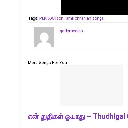
Tags:
Pr.K.S.Wilson
Tamil christian songs
godsmedias
More Songs For You
என் துதிகள் ஓயாது – Thudhigal