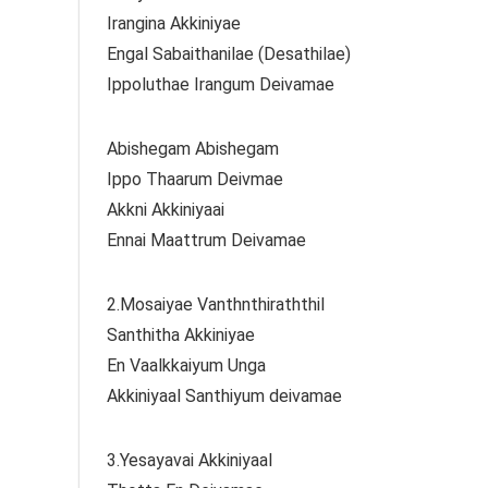
Irangina Akkiniyae
Engal Sabaithanilae (Desathilae)
Ippoluthae Irangum Deivamae
Abishegam Abishegam
Ippo Thaarum Deivmae
Akkni Akkiniyaai
Ennai Maattrum Deivamae
2.Mosaiyae Vanthnthiraththil
Santhitha Akkiniyae
En Vaalkkaiyum Unga
Akkiniyaal Santhiyum deivamae
3.Yesayavai Akkiniyaal