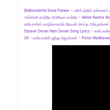
Balibeedathil Ennai Parane – பலிபீடத்தில் என்னைப்
அக்கினி காற்றே அபிஷேக காற்றே – Akkini Kaatre Ab
எலியாவின் வாழ்க்கையில் தேவன் செய்த அற்புதங்கள் |
Eliyavin Devan Nam Devan Song Lyrics – எலியாவி
28 – எலியாவின் ஐந்து ஜெபங்கள் – Peter Madhavan 