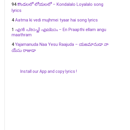
94
కొండలలో లోయలలో – Kondalalo Loyalalo song
lyrics
4
Aatma ki vedi mujhmei tyaar hai song lyrics
1
എൻ പ്രാപ്തി എല്ലാം – En Praapthi ellam angu
maathram
4
Yajamanuda Naa Yesu Raajuda – యజమానుడా నా
యేసు రాజుడా
Install our App and copy lyrics !