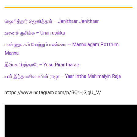
ஜெனித்தார் ஜெனித்தார் – Jenithaar Jenithaar
உனைச் ருசிக்க – Unai rusikka
மண்ணுலகம் போற்றும் மண்ணா – Mannulagam Pottrum
Manna
இயேசு பிறந்தாரே – Yesu Pirantharae
யார் இந்த மகிமையின் ராஜா – Yaar Intha Mahimaiyin Raja
https://www.instagram.com/p/BQrHjGjgU_V/