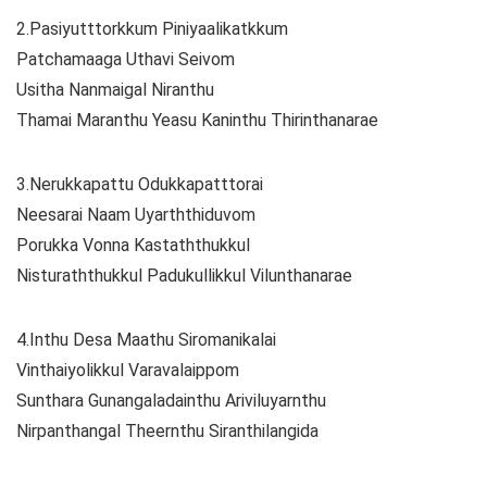
2.Pasiyutttorkkum Piniyaalikatkkum
Patchamaaga Uthavi Seivom
Usitha Nanmaigal Niranthu
Thamai Maranthu Yeasu Kaninthu Thirinthanarae
3.Nerukkapattu Odukkapatttorai
Neesarai Naam Uyarththiduvom
Porukka Vonna Kastaththukkul
Nisturaththukkul Padukullikkul Vilunthanarae
4.Inthu Desa Maathu Siromanikalai
Vinthaiyolikkul Varavalaippom
Sunthara Gunangaladainthu Ariviluyarnthu
Nirpanthangal Theernthu Siranthilangida