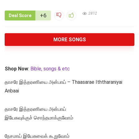
2812
+6
Deal Score
MORE SONGS
Shop Now
:
Bible, songs & etc
தாசரே இத்தரணியை அன்பாய் – Thaasarae Iththaraniyai
Anbaai
தாசரே இத்தரணியை அன்பாய்
இயேசுவுக்குச் சொந்தமாக்குவோம்
நேசமாய் இயேசுவைக் கூறுவோம்