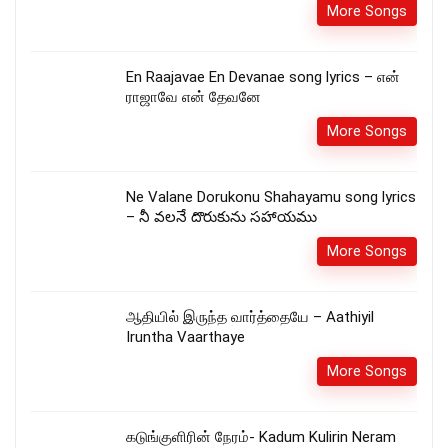
More Songs
En Raajavae En Devanae song lyrics – என்
ராஜாவே என் தேவனே
More Songs
Ne Valane Dorukonu Shahayamu song lyrics
– నీ వలనే దొరుకును సహాయము
More Songs
ஆதியில் இருந்த வார்த்தையே – Aathiyil
Iruntha Vaarthaye
More Songs
கடுங்குளிரின் நேரம்- Kadum Kulirin Neram