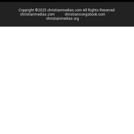
Copyright ©2025 christianmedias.com All Rights Reserved.
christianmedias.com
christiansongsbook.com
christianmedias.org