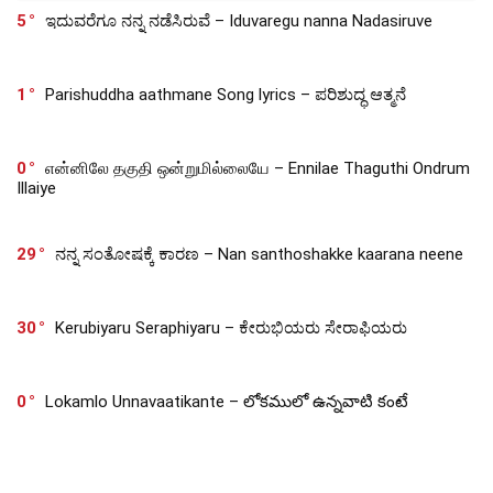
5
ಇದುವರೆಗೂ ನನ್ನ ನಡೆಸಿರುವೆ – Iduvaregu nanna Nadasiruve
1
Parishuddha aathmane Song lyrics – ಪರಿಶುದ್ಧ ಆತ್ಮನೆ
0
என்னிலே தகுதி ஒன்றுமில்லையே – Ennilae Thaguthi Ondrum
Illaiye
29
ನನ್ನ ಸಂತೋಷಕ್ಕೆ ಕಾರಣ – Nan santhoshakke kaarana neene
30
Kerubiyaru Seraphiyaru – ಕೇರುಭಿಯರು ಸೇರಾಫಿಯರು
0
Lokamlo Unnavaatikante – లోకములో ఉన్నవాటి కంటే