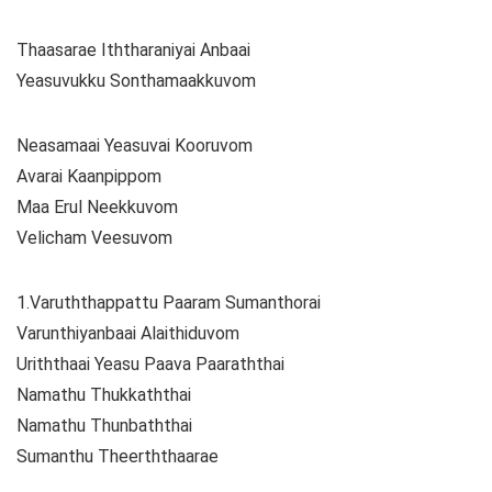
Thaasarae Iththaraniyai Anbaai
Yeasuvukku Sonthamaakkuvom
Neasamaai Yeasuvai Kooruvom
Avarai Kaanpippom
Maa Erul Neekkuvom
Velicham Veesuvom
1.Varuththappattu Paaram Sumanthorai
Varunthiyanbaai Alaithiduvom
Uriththaai Yeasu Paava Paaraththai
Namathu Thukkaththai
Namathu Thunbaththai
Sumanthu Theerththaarae