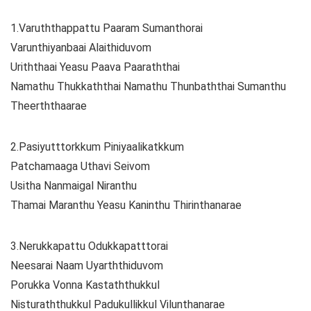
1.Varuththappattu Paaram Sumanthorai
Varunthiyanbaai Alaithiduvom
Uriththaai Yeasu Paava Paaraththai
Namathu Thukkaththai Namathu Thunbaththai Sumanthu
Theerththaarae
2.Pasiyutttorkkum Piniyaalikatkkum
Patchamaaga Uthavi Seivom
Usitha Nanmaigal Niranthu
Thamai Maranthu Yeasu Kaninthu Thirinthanarae
3.Nerukkapattu Odukkapatttorai
Neesarai Naam Uyarththiduvom
Porukka Vonna Kastaththukkul
Nisturaththukkul Padukullikkul Vilunthanarae