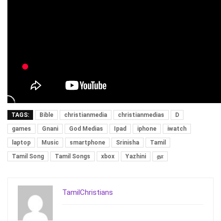
TAGS:
Bible
christianmedia
christianmedias
D
games
Gnani
God Medias
Ipad
iphone
iwatch
laptop
Music
smartphone
Srinisha
Tamil
Tamil Song
Tamil Songs
xbox
Yazhini
தா
TamilChristians