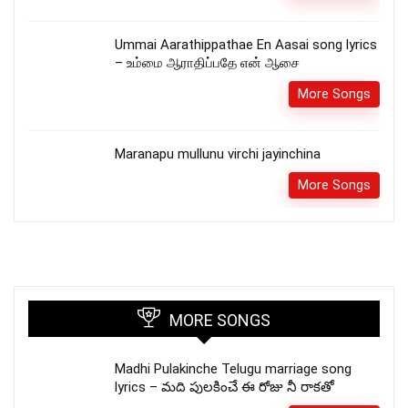
Ummai Aarathippathae En Aasai song lyrics
– உம்மை ஆராதிப்பதே என் ஆசை
More Songs
Maranapu mullunu virchi jayinchina
More Songs
MORE SONGS
Madhi Pulakinche Telugu marriage song
lyrics – మది పులకించే ఈ రోజు నీ రాకతో