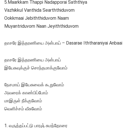
5.Maarkkam Thappi Nadapporai Saththiya
Vazhikkul Vanthida Searththiduvom
Ookkmaai Jebiththiduvom Naam
Muyantriduvom Naan Jeyiththiduvom
தாசரே இத்தரணியை அன்பாய் – Dasarae Iththaraniyai Anbaai
தாசரே இத்தரணியை அன்பாய்
இயேசுவுக்குச் சொந்தமாக்குவோம்
நேசமாய் இயேசுவைக் கூறுவோம்
அவரைக் காண்பிப்போம்
மாஇருள் நீக்குவோம்
வெளிச்சம் வீசுவோம்
1. வருத்தப்பட்டு பாரஞ் சுமந்தோரை