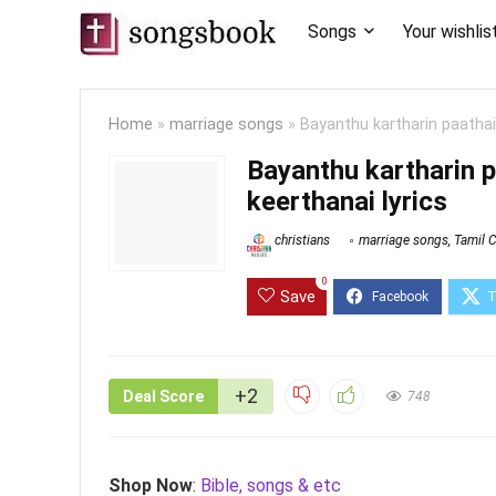
Songs
Your wishlis
Home
»
marriage songs
»
Bayanthu kartharin paathai 
Bayanthu kartharin p
keerthanai lyrics
christians
marriage songs
,
Tamil C
0
Save
+2
Deal Score
748
Shop Now
:
Bible, songs & etc