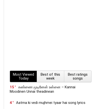
Most Viewed
Best of this
Best ratings
Today
week
songs
15
கண்ணை மூடினேன் உன்னை – Kannai
Moodinen Unnai theadinean
4
Aatma ki vedi mujhmei tyaar hai song lyrics