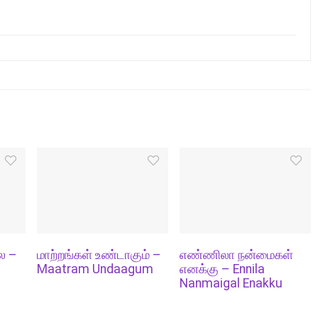
ல –
மாற்றங்கள் உண்டாகும் –
எண்ணிலா நன்மைகள்
Maatram Undaagum
எனக்கு – Ennila
Nanmaigal Enakku