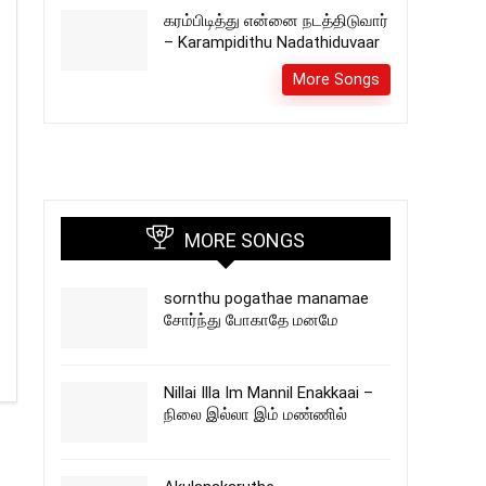
கரம்பிடித்து என்னை நடத்திடுவார்
– Karampidithu Nadathiduvaar
More Songs
MORE SONGS
sornthu pogathae manamae
சோர்ந்து போகாதே மனமே
Nillai Illa Im Mannil Enakkaai –
நிலை இல்லா இம் மண்ணில்