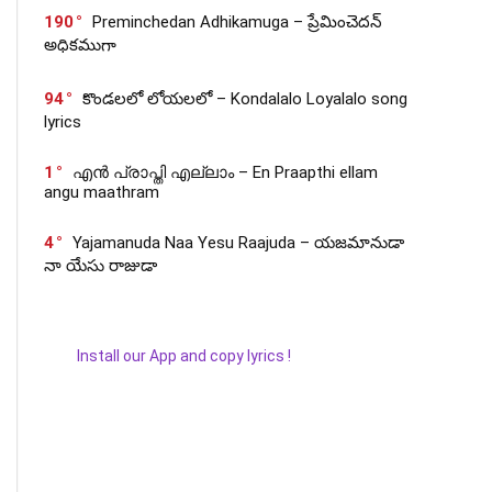
190
Preminchedan Adhikamuga – ప్రేమించెదన్
అధికముగా
94
కొండలలో లోయలలో – Kondalalo Loyalalo song
lyrics
1
എൻ പ്രാപ്തി എല്ലാം – En Praapthi ellam
angu maathram
4
Yajamanuda Naa Yesu Raajuda – యజమానుడా
నా యేసు రాజుడా
Install our App and copy lyrics !