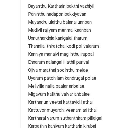
Bayanthu Kartharin bakthi vazhiyil
Paninthu nadapon bakkiyavan
Muyandru ulaithu balanai unnban
Mudivil rajiyam menmai kaanban
Unnutharkinia kanigalai tharum
Thannilai thiratchai kodi pol valarum
Kanniya manaivi magilnthu iruppal
Ennarum nalangal illathil purival
Oliva marathai soolnthu melae
Uyarum patchilam kandrugal polae
Melivilla nalla paalar anbalae
Migavum kalithu valvar anbalae
Karthar un veetai kattavidil athai
Kattuvor muyarchi veenam ari ithai
Kartharal varum suthanthiram pillaigal
Karpathin kaniyum kartharin kirubai