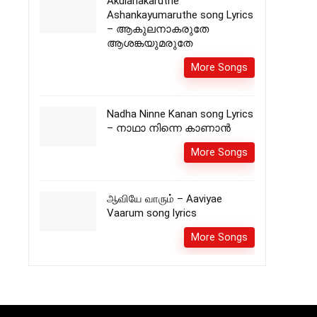
Akulanakaruthe
Ashankayumaruthe song Lyrics
– ആകുലനാകരുതേ
ആശങ്കയുമരുതേ
More Songs
Nadha Ninne Kanan song Lyrics
– നാഥാ നിന്നെ കാണാൻ
More Songs
ஆவியே வாரும் – Aaviyae
Vaarum song lyrics
More Songs